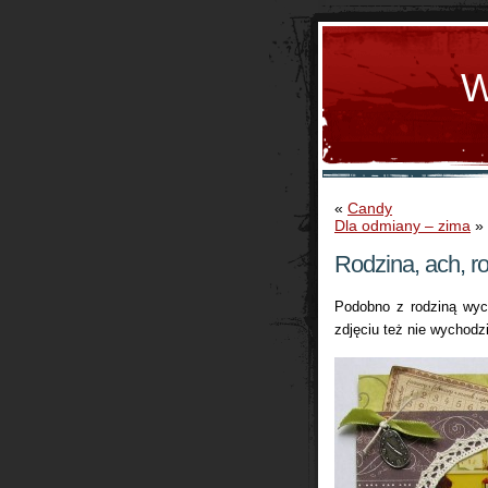
W
«
Candy
Dla odmiany – zima
»
Rodzina, ach, 
Podobno z rodziną wyc
zdjęciu też nie wychodzi