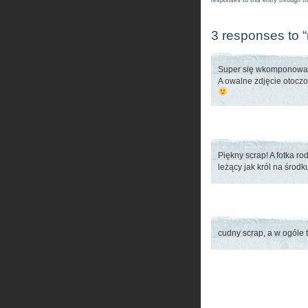
responses to this entry through t
3 responses to 
Super się wkomponował
A owalne zdjęcie otocz
Piękny scrap! A fotka ro
leżący jak król na środ
cudny scrap, a w ogóle 