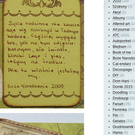
2010
(10)
52strony
(7)
Akryl
(1)
Albumy
(110)
Altered art
(1
Art journal
(3
ATC
(102)
Autoportret
(4
Blejtram
(9)
Book of me
(1
Boże Narodz
Cal-endarz
(4
Decoupage
(
DIY
(3)
Dom Hani
(6)
Domki 2015
(
Doodling
(61
Drobiazgi
(31
Fanart
(25)
Feminka
(80)
Filc
(3)
Gelatos
(33)
Grudniownik
Hania
(5)