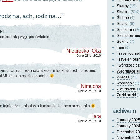
Shadow box
(
he
RSS 2.0
feed. Both comments and pings are currently closed.
Skarby
(19)
Skrapki
(519)
“rodzina, ach, rodzina…”
Ślubne
(6)
Smash
(6)
Spotkania
(20
y!
Stemplowani
one koronką wygląda świetnie!
Suknie
(7)
Tagi
(8)
Niebiesko_Oka
Travel journa
June 23rd, 2010
Traveler jour
Twórczość dz
dzinna wręcz doskonała: dzieci, młodzi, dorośli i piesiunio
Wędrujące a
ku! Mi się taka rodzina podoba
Wiedza
(21)
wordbook
(1)
Nimucha
Z wierszem
(
June 23rd, 2010
Zuźki buźki
(1
to fajnie, że napisałaś o konkursie, bo bym przegapiła
archiwum
lara
January 202
June 23rd, 2010
January 202
December 2
November 2