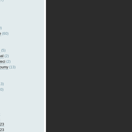
7)
)
e
(60)
l
(5)
nal
(2)
ieci
(2)
lbumy
(13)
13)
0)
5
4
023
023