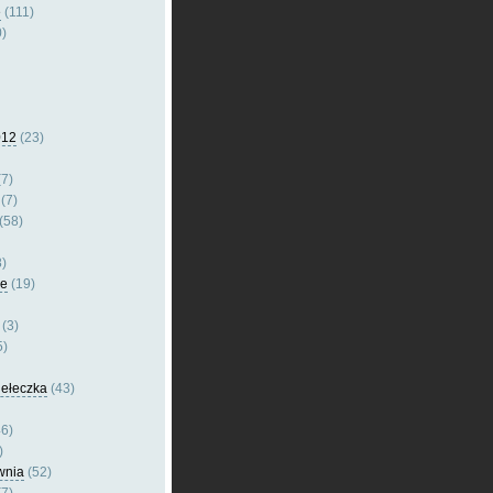
e
(111)
)
012
(23)
7)
(7)
(58)
)
le
(19)
(3)
5)
dełeczka
(43)
6)
)
wnia
(52)