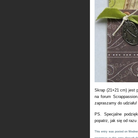
Skrap (21×21 cm) jest 
na forum Scrappassion.
zapraszamy do udziału!
PS. Specjalne podzię
popatrz, jak się od razu
This entry was posted on Wednesd