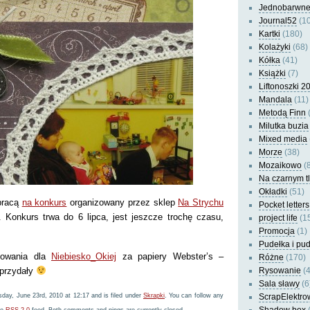
Jednobarwn
Journal52
(10
Kartki
(180)
Kolażyki
(68)
Kółka
(41)
Książki
(7)
Liftonoszki 2
Mandala
(11)
Metodą Finn
(
Milutka buzia
Mixed media
Morze
(38)
Mozaikowo
(8
Na czarnym t
Okładki
(51)
pracą
na konkurs
organizowany przez sklep
Na Strychu
Pocket letters
 Konkurs trwa do 6 lipca, jest jeszcze trochę czasu,
project life
(1
Promocja
(1)
Pudełka i pu
kowania dla
Niebiesko_Okiej
za papiery Webster’s –
Różne
(170)
 przydały
Rysowanie
(4
Sala sławy
(6
ay, June 23rd, 2010 at 12:17 and is filed under
Skrapki
. You can follow any
ScrapElektro