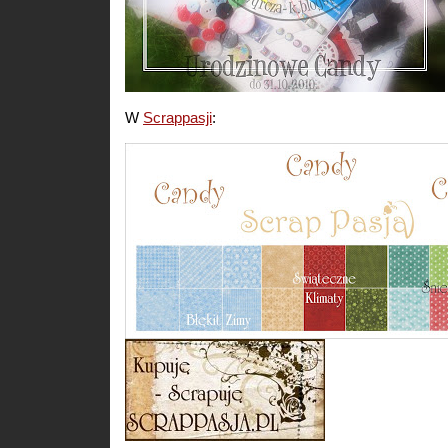
W
Scrappasji
: