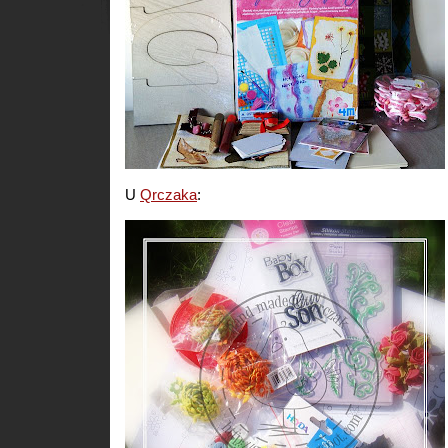
U
Qrczaka
: