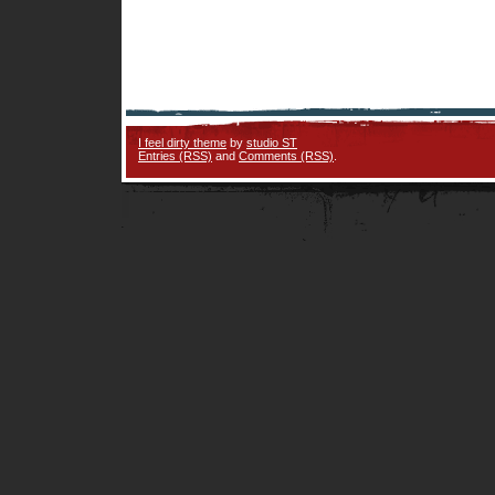
I feel dirty theme
by
studio ST
Entries (RSS)
and
Comments (RSS)
.