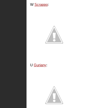
W
Scrappo
:
U
Guriany
: