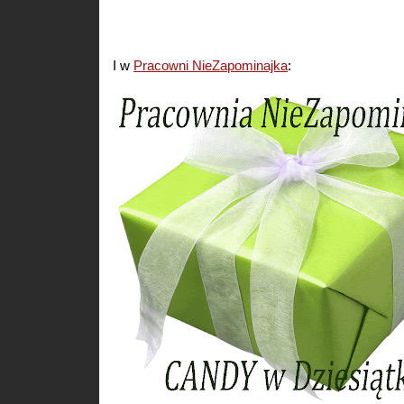
I w
Pracowni NieZapominajka
: