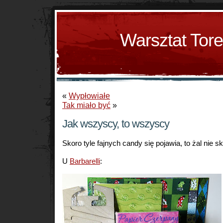
Warsztat Tor
«
Wypłowiałe
Tak miało być
»
Jak wszyscy, to wszyscy
Skoro tyle fajnych candy się pojawia, to żal nie s
U
Barbarelli
: