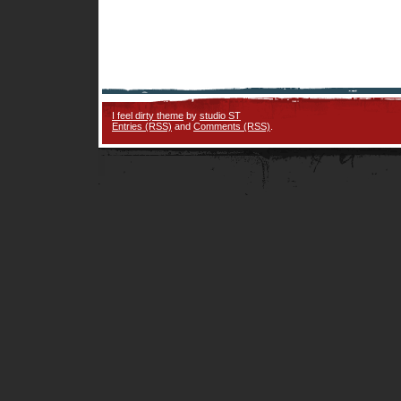
I feel dirty theme
by
studio ST
Entries (RSS)
and
Comments (RSS)
.