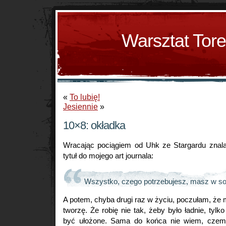
Warsztat Tor
«
To lubię!
Jesiennie
»
10×8: okładka
Wracając pociągiem od Uhk ze Stargardu znala
tytuł do mojego art journala:
Wszystko, czego potrzebujesz, masz w so
A potem, chyba drugi raz w życiu, poczułam, że 
tworzę. Że robię nie tak, żeby było ładnie, tylk
być ułożone. Sama do końca nie wiem, czem