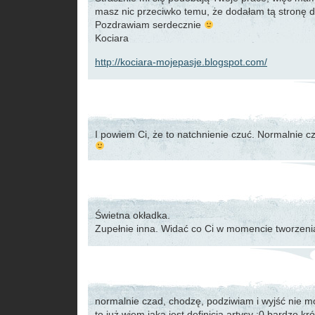
masz nic przeciwko temu, że dodałam tą stronę
Pozdrawiam serdecznie
Kociara
http://kociara-mojepasje.blogspot.com/
I powiem Ci, że to natchnienie czuć. Normalnie cz
Świetna okładka.
Zupełnie inna. Widać co Ci w momencie tworzenia
normalnie czad, chodzę, podziwiam i wyjść nie 
to już wiem jaka jest definicja artysy :0 bardzo kr