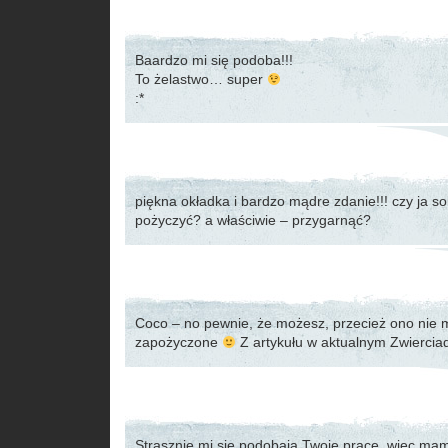
Baardzo mi się podoba!!!
To żelastwo… super
:*
piękna okładka i bardzo mądre zdanie!!! czy ja s
pożyczyć? a właściwie – przygarnąć?
Coco – no pewnie, że możesz, przecież ono nie mo
zapożyczone
Z artykułu w aktualnym Zwierciad
Strasznie mi się podobają Twoje prace, więc mam