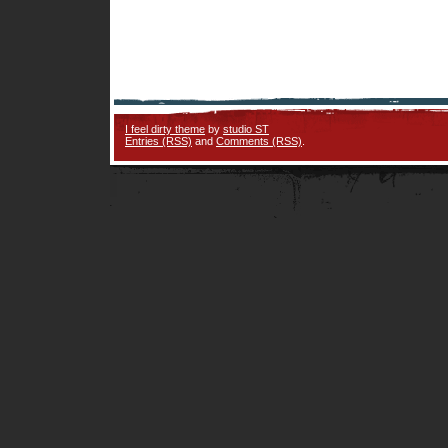
I feel dirty theme
by
studio ST
Entries (RSS)
and
Comments (RSS)
.