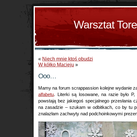
Warsztat Tor
«
Niech mnie ktoś obudzi
W kółko Macieju
»
Ooo…
Mamy na forum scrappassion kolejne wydanie 
alfabetu
. Literki są losowane, na razie było P
powstają bez jakiegoś specjalnego przesłania c
na zasadzie – szukam w odbitkach, co by tu 
znalazłam zachwyty nad podchoinkowymi preze