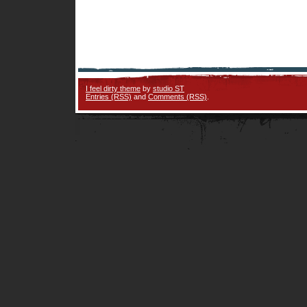
I feel dirty theme
by
studio ST
Entries (RSS)
and
Comments (RSS)
.