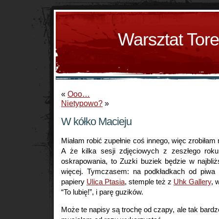
Warsztat Tor
«
Ooo…
Nietypowo?
»
W kółko Macieju
Miałam robić zupełnie coś innego, więc zrobiłam 
A że kilka sesji zdjęciowych z zeszłego roku
oskrapowania, to Zuzki buziek będzie w najbli
więcej. Tymczasem: na podkładkach od piwa (
papiery
Ulica Ptasia
, stemple też z
Uhk Gallery
, 
“To lubię!”, i parę guzików.
Może te napisy są trochę od czapy, ale tak bardz