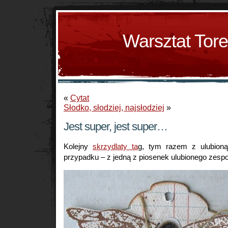
Warsztat Tor
«
Cytat
Słodko, słodziej, najsłodziej
»
Jest super, jest super…
Kolejny
skrzydlaty ta
g, tym razem z ulubion
przypadku – z jedną z piosenek ulubionego zespo