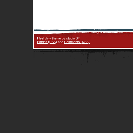
I feel dirty theme
by
studio ST
Entries (RSS)
and
Comments (RSS)
.