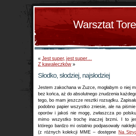
Warsztat Tor
«
Jest super, jest super…
Z kawałeczków
»
Słodko, słodziej, najsłodziej
Jestem zakochana w Zuzce, mogłabym o niej m
bez końca, aż do absolutnego znudzenia każdego
tego, bo mam jeszcze resztki rozsądku. Zapisa
podobno papier wszystko zniesie, ale na piśmi
oporów i jakoś nie mogę, zwłaszcza po polsku
mimo wszystko trochę inaczej brzmi. I to je
którego bardzo mi ostatnio podpasowały naklejki 
(z różnych kolekcji MME – dostępne
Na Stry