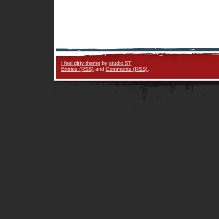
I feel dirty theme
by
studio ST
Entries (RSS)
and
Comments (RSS)
.