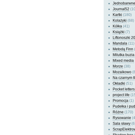
Jednobarwn
Journal52
(10
Kartki
(180)
Kolażyki
(68)
Kółka
(41)
Książki
(7)
Liftonoszki 2
Mandala
(11)
Metodą Finn
(
Milutka buzia
Mixed media
Morze
(38)
Mozaikowo
(8
Na czarnym t
Okładki
(51)
Pocket letters
project life
(1
Promocja
(1)
Pudełka i pu
Różne
(170)
Rysowanie
(4
Sala sławy
(6
ScrapElektro