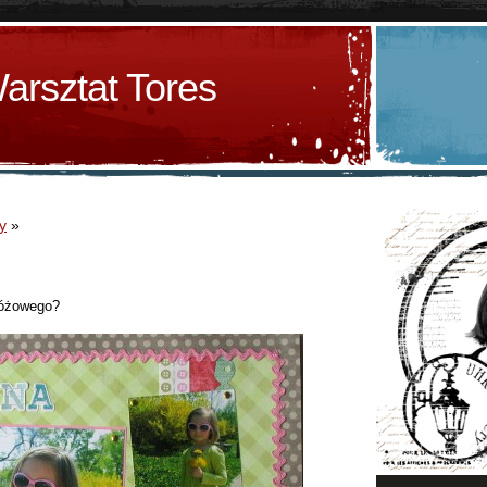
arsztat Tores
y
»
różowego?