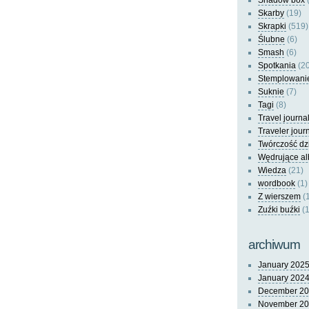
Shadow box
(
Skarby
(19)
Skrapki
(519)
Ślubne
(6)
Smash
(6)
Spotkania
(20
Stemplowani
Suknie
(7)
Tagi
(8)
Travel journa
Traveler jour
Twórczość dz
Wędrujące a
Wiedza
(21)
wordbook
(1)
Z wierszem
(
Zuźki buźki
(1
archiwum
January 202
January 202
December 2
November 2