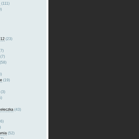
e
(111)
)
012
(23)
7)
(7)
(58)
)
le
(19)
(3)
5)
dełeczka
(43)
6)
)
wnia
(52)