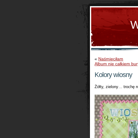
W
«
Naśmieciłam
Album nie całkiem bur
Kolory wiosny
Żółty, zielony… trochę 