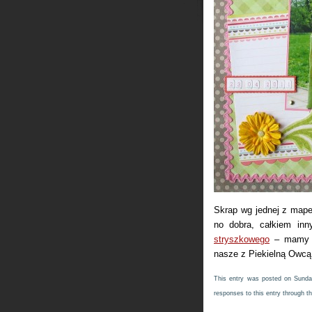
Skrap wg jednej z map
no dobra, całkiem inn
stryszkowego
– mamy t
nasze z Piekielną Owcą 
This entry was posted on Sunda
responses to this entry through t