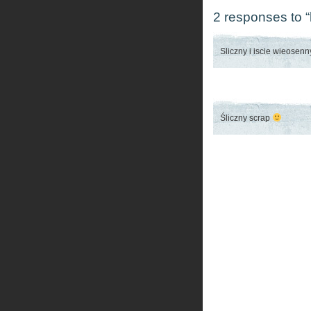
2 responses to “
Sliczny i iscie wieosen
Śliczny scrap