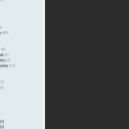
7)
)
e
(60)
l
(5)
nal
(2)
ieci
(2)
lbumy
(13)
13)
0)
5
4
023
023