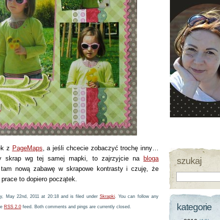
ek z
PageMaps
, a jeśli chcecie zobaczyć trochę inny…
y skrap wg tej samej mapki, to zajrzyjcie na
bloga
szukaj
am nową zabawę w skrapowe kontrasty i czuję, że
prace to dopiero początek.
y, May 22nd, 2011 at 20:18 and is filed under
Skrapki
. You can follow any
kategorie
he
RSS 2.0
feed. Both comments and pings are currently closed.