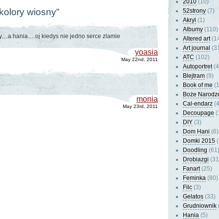
2010
(10)
kolory wiosny”
52strony
(7)
Akryl
(1)
Albumy
(110)
ny…a hania….oj kiedys nie jedno serce zlamie
Altered art
(1
Art journal
(3
yoasia
ATC
(102)
May 22nd, 2011
Autoportret
(4
Blejtram
(9)
Book of me
(1
Boże Narodz
monia
Cal-endarz
(4
May 23rd, 2011
Decoupage
(
DIY
(3)
Dom Hani
(6)
Domki 2015
(
Doodling
(61
Drobiazgi
(31
Fanart
(25)
Feminka
(80)
Filc
(3)
Gelatos
(33)
Grudniownik
Hania
(5)