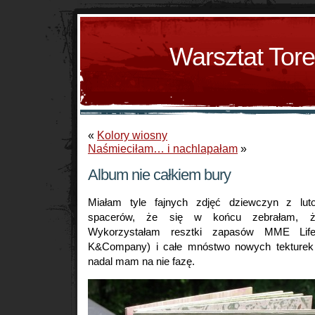
Warsztat Tor
«
Kolory wiosny
Naśmieciłam… i nachlapałam
»
Album nie całkiem bury
Miałam tyle fajnych zdjęć dziewczyn z lu
spacerów, że się w końcu zebrałam, ż
Wykorzystałam resztki zapasów MME Life
K&Company) i całe mnóstwo nowych tekturek
nadal mam na nie fazę.