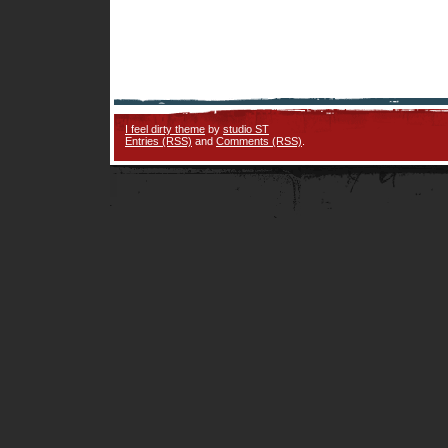
I feel dirty theme
by
studio ST
Entries (RSS)
and
Comments (RSS)
.