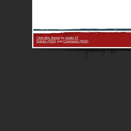
I feel dirty theme
by
studio ST
Entries (RSS)
and
Comments (RSS)
.