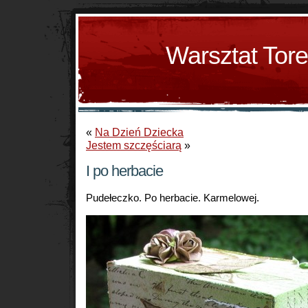
Warsztat Tor
«
Na Dzień Dziecka
Jestem szczęściarą
»
I po herbacie
Pudełeczko. Po herbacie. Karmelowej.