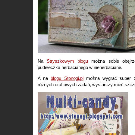
Na
Stryszkowym blogu
można sobie obejrz
pudełeczka herbacianego w nieherbaciane.
A na
blogu Stonogi.pl
można wygrać super z
różnych craftowych zadań, wystarczy mieć szcz