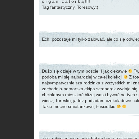
o r g a n i z a t o r k ą !!!!
Tag fantastyczny, Toresowy:)
Ech, pozostaje mi tylko żałować, ale co się odwlec
Dużo się dzieje w tym poście. I jak ciekawie
Tw
podoba mi się najbardziej w całej kolekcji
Z fot
najsympatyczniejsza rodzinka z wszystkich mi z
zachodnio-pomorska ekipa scraperek wydaje się b
chciałabym mieszkać bliżej was i bywać na tych 
wiesz, Toresko, ja też podjadam czekoladowe cukie
Takie mocno śmietankowe, tłuściutkie
ależ żałuję że nie przyjechałam buuu następnym