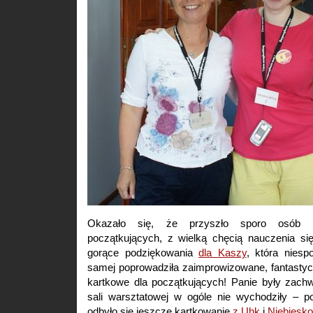
Okazało się, że przyszło sporo osób zu
początkujących, z wielką chęcią nauczenia się
gorące podziękowania
dla Kaszy
, która niesp
samej poprowadziła zaimprowizowane, fantastyc
kartkowe dla początkujących! Panie były zachw
sali warsztatowej w ogóle nie wychodziły – 
odbyło się jeszcze kartkowanie
z Uhk
i
Niebiesk