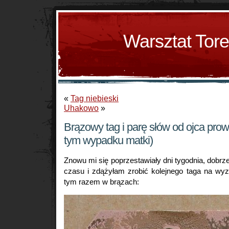
Warsztat Tor
«
Tag niebieski
Uhakowo
»
Brązowy tag i parę słów od ojca pr
tym wypadku matki)
Znowu mi się poprzestawiały dni tygodnia, dobrz
czasu i zdążyłam zrobić kolejnego taga na wy
tym razem w brązach: