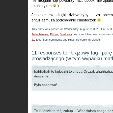
nie mogłam się powstrzymać, dopóki nie zjad
skończyłam
)
Jeszcze raz dzięki dziewczyny – za obec
entuzjazm, za podkradanie chusteczek
This entry was posted on Wednesday, August 31st, 2011 at 17:39 
Jednobarwne
,
Różne
,
Spotkania
. You can follow any responses t
2.0
feed. Both comments and pings are currently closed.
11 responses to “brązowy tag i parę
prowadzącego (w tym wypadku matk
hahhahah te kuleczki to chyba Qrczak ahahhaha
duszenie!!!!
Było czadowo!
Te kuleczki to mój zakup… Wiedziałam czego po