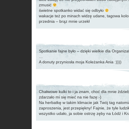
zmusić
świetne spotkanko widać się odbyło
wakacje też po minach widzę udane, tagowa kol
przednia – brąz mnie urzekł
Spotkanie fajne było – dzięki wielkie dla Organiza
…
A donuty przyniosła moja Koleżanka Ania :))))
Chałwowe kulki to i ja znam, choć dla mnie ździeb
zdarzało mi się mieć na nie fazę:-)
Na herbatkę w takim klimacie jak Twój tag natomi
zaproszenia, jest przepiękny! Fajnie, że tyle ludzi
wszystko udało, ja sobie ostrzę zęby na Łódź i Kr