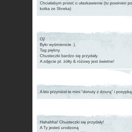
Chciałabym prosić o ułaskawienie (tu powinien poj
kotka ze Shreka)
Oj!
Było wyśmienicie :).
Tag piękny.
Chusteczki bardzo się przydały.
A zdjęcie pt. żółty & różowy jest świetne!
A kto przyniósł te mini “donuty z dziurą” i posypką
Hahahha! Chusteczki się przydały!
A Ty jesteś urodzoną