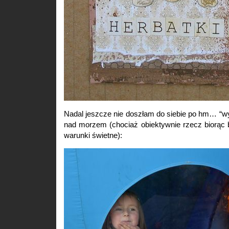
Nadal jeszcze nie doszłam do siebie po hm… “w
nad morzem (chociaż obiektywnie rzecz biorąc 
warunki świetne):