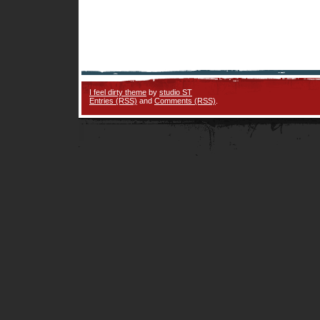
I feel dirty theme
by
studio ST
Entries (RSS)
and
Comments (RSS)
.