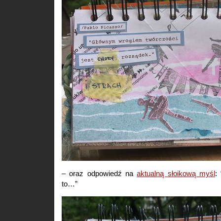
– oraz odpowiedź na
aktualną słoikową myśl
:
to…”