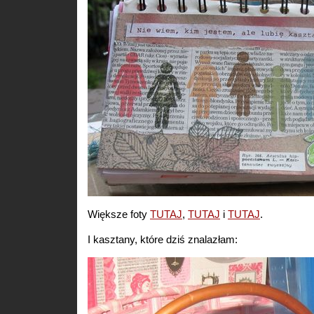
Większe foty
TUTAJ
,
TUTAJ
i
TUTAJ
.
I kasztany, które dziś znalazłam: