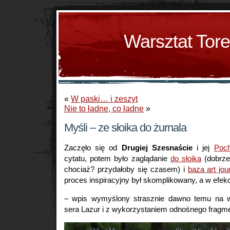
Warsztat Tor
«
W paski… i zeszyt
Nie to ładne, co ładne
»
Myśli – ze słoika do żurnala
Zaczęło się od
Drugiej Szesnaście
i jej
Poc
cytatu, potem było zaglądanie
do słoika
(dobrze,
chociaż? przydałoby się czasem) i
baza art jo
proces inspiracyjny był skomplikowany, a w efekc
– wpis wymyślony strasznie dawno temu na 
sera Lazur i z wykorzystaniem odnośnego fragme