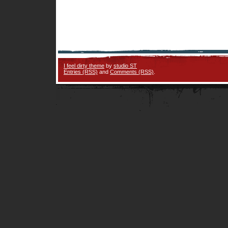
I feel dirty theme
by
studio ST
Entries (RSS)
and
Comments (RSS)
.