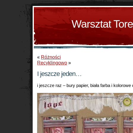
Warsztat Tor
«
Różności
Recyklingowo
»
I jeszcze jeden…
i jeszcze raz – bury papier, biała farba i kolorowe 