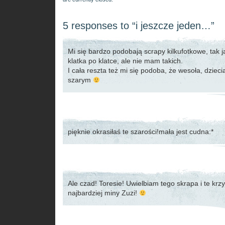
5 responses to “i jeszcze jeden…”
Mi się bardzo podobają scrapy kilkufotkowe, tak ja
klatka po klatce, ale nie mam takich.
I cała reszta też mi się podoba, że wesoła, dziec
szarym
pięknie okrasiłaś te szarości!mała jest cudna:*
Ale czad! Toresie! Uwielbiam tego skrapa i te kr
najbardziej miny Zuzi!