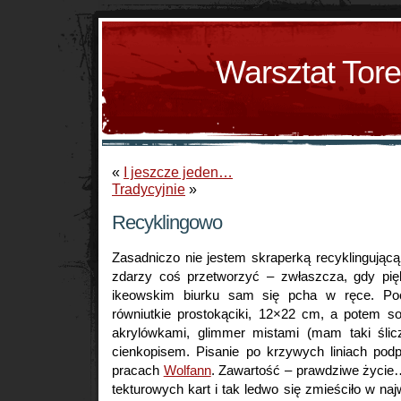
Warsztat Tor
«
I jeszcze jeden…
Tradycyjnie
»
Recyklingowo
Zasadniczo nie jestem skraperką recyklingującą
zdarzy coś przetworzyć – zwłaszcza, gdy pięk
ikeowskim biurku sam się pcha w ręce. Poc
równiutkie prostokąciki, 12×22 cm, a potem s
akrylówkami, glimmer mistami (mam taki ślic
cienkopisem. Pisanie po krzywych liniach pod
pracach
Wolfann
. Zawartość – prawdziwe życie…
tekturowych kart i tak ledwo się zmieściło w na