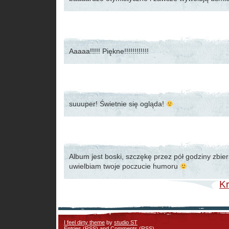
Aaaaa!!!!! Piękne!!!!!!!!!!!!
suuuper! Świetnie się ogląda!
Album jest boski, szczękę przez pół godziny zbie
uwielbiam twoje poczucie humoru
Kr
I feel dirty theme
by
studio ST
Entries (RSS)
and
Comments (RSS)
.