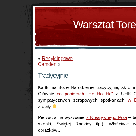
Warsztat Tor
«
Recyklingowo
Camden
»
Tradycyjnie
Kartki na Boże Narodzenie, tradycyjnie, skromn
Głównie
na papierach “Ho Ho Ho”
z UHK Gal
sympatycznych scrapowych spotkaniach
w 
zrobiły
Pierwsza na wyzwanie
z Kreatywnego Pola
– be
szopki, Świętej Rodziny itp.). Właściwie 
obrazków…