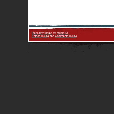
I feel dirty theme
by
studio ST
Entries (RSS)
and
Comments (RSS)
.