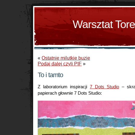
Warsztat Tor
«
Ostatnie milutkie buzie
Podaj dalej czyli PIF
»
To i tamto
Z laboratorium inspiracji
7 Dots Studio
– skra
papierach głownie 7 Dots Studio: