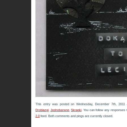
This entry was posted on Wednesday, December 7th, 2011 at
Drobiazgi
,
Jednobarwne
,
Skrapki
. You can follow any responses t
2.0
feed. Both comments and pings are currently closed.