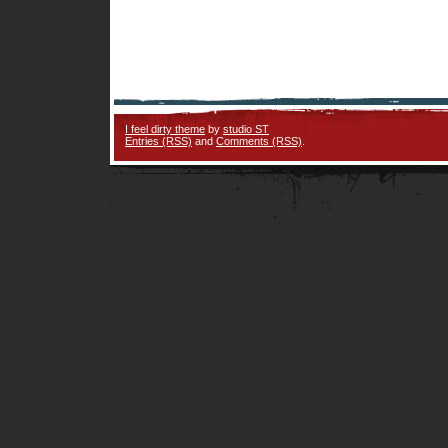
I feel dirty theme
by
studio ST
Entries (RSS)
and
Comments (RSS)
.