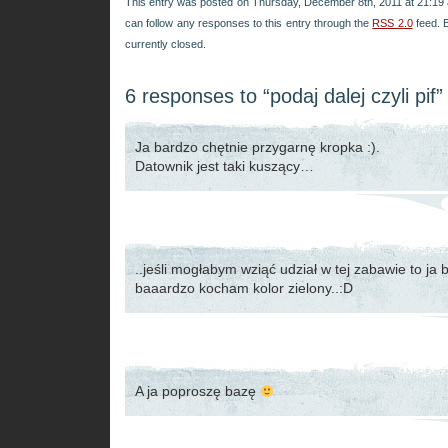
This entry was posted on Thursday, December 8th, 2011 at 21:19 a
can follow any responses to this entry through the
RSS 2.0
feed. 
currently closed.
6 responses to “podaj dalej czyli pif”
Ja bardzo chętnie przygarnę kropka :).
Datownik jest taki kuszący…
..jeśli mogłabym wziąć udział w tej zabawie to ja 
baaardzo kocham kolor zielony..:D
A ja poproszę bazę