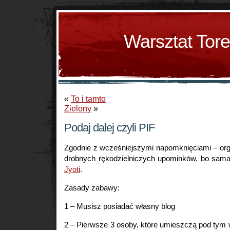
Warsztat Tor
«
To i tamto
Zielony
»
Podaj dalej czyli PIF
Zgodnie z wcześniejszymi napomknięciami – org
drobnych rękodzielniczych upominków, bo sam
Jyoti
.
Zasady zabawy:
1 – Musisz posiadać własny blog
2 – Pierwsze 3 osoby, które umieszczą pod tym