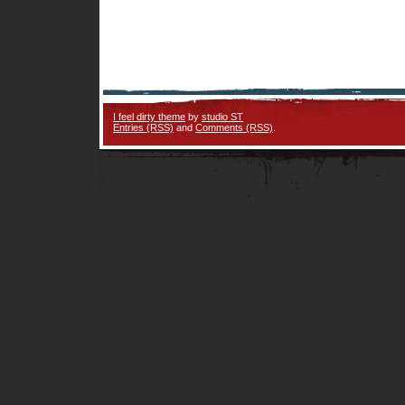
I feel dirty theme
by
studio ST
Entries (RSS)
and
Comments (RSS)
.