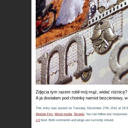
Zdjęcia tym razem robił mój mąż, widać różnicę?
A ja dostałam pod choinkę namiot bezcieniowy, 
This entry was posted on Tuesday, December 27th, 2011 at 18:3
Metodą Finn
,
Mixed media
,
Skrapki
. You can follow any responses 
2.0
feed. Both comments and pings are currently closed.