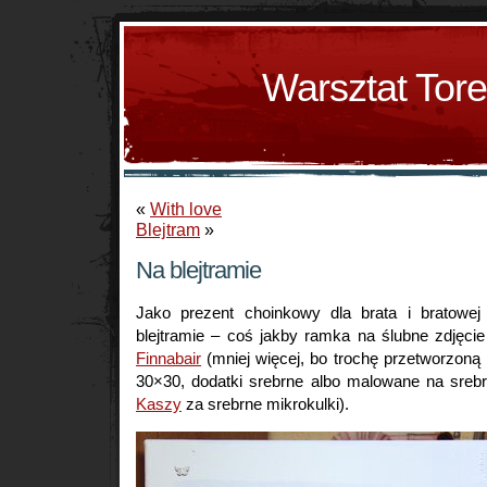
Warsztat Tor
«
With love
Blejtram
»
Na blejtramie
Jako prezent choinkowy dla brata i bratowej
blejtramie – coś jakby ramka na ślubne zdjęc
Finnabair
(mniej więcej, bo trochę przetworzoną
30×30, dodatki srebrne albo malowane na srebr
Kaszy
za srebrne mikrokulki).