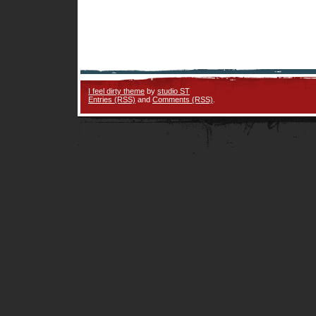
I feel dirty theme
by
studio ST
Entries (RSS)
and
Comments (RSS)
.