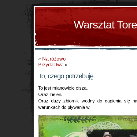
Warsztat Tor
«
Na różowo
Brzydactwa
»
To, czego potrzebuję
To jest mianowicie cisza.
Oraz zieleń.
Oraz duży zbiornik wodny do gapienia się na
warunkach do pływania w.