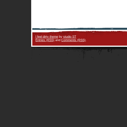
I feel dirty theme
by
studio ST
Entries (RSS)
and
Comments (RSS)
.