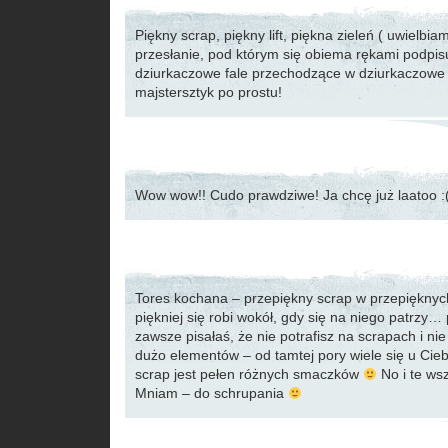
Piękny scrap, piękny lift, piękna zieleń ( uwielbiam
przesłanie, pod którym się obiema rękami podpisuj
dziurkaczowe fale przechodzące w dziurkaczowe 
majstersztyk po prostu!
Wow wow!! Cudo prawdziwe! Ja chcę już laatoo :(
Tores kochana – przepiękny scrap w przepięknyc
piękniej się robi wokół, gdy się na niego patrzy…
zawsze pisałaś, że nie potrafisz na scrapach i ni
dużo elementów – od tamtej pory wiele się u Cie
scrap jest pełen różnych smaczków
No i te ws
Mniam – do schrupania