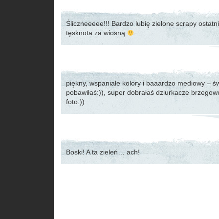
Śliczneeeee!!! Bardzo lubię zielone scrapy ostatn
tęsknota za wiosną
piękny, wspaniałe kolory i baaardzo mediowy – św
pobawiłaś:)), super dobrałaś dziurkacze brzegowe
foto:))
Boski! A ta zieleń… ach!