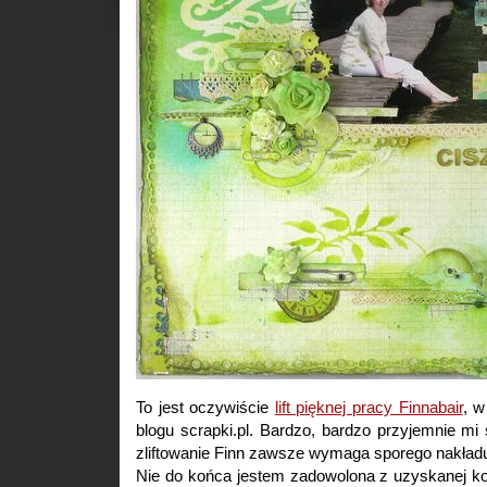
To jest oczywiście
lift pięknej pracy Finnabair
, w
blogu scrapki.pl. Bardzo, bardzo przyjemnie mi s
zliftowanie Finn zawsze wymaga sporego nakład
Nie do końca jestem zadowolona z uzyskanej ko