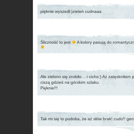
pięknie wyszedł:)zieleń cudnaaa
Śliczność to jest
A kolory pasują do romantyczn
Ale zielono się zrobiło… i cicho:) Aż zatęskniłam
ciszą gdzieś na górskim szlaku.
Pięknie!!!
Tak mi się to podoba, że aż słów brak! cudo!! geni