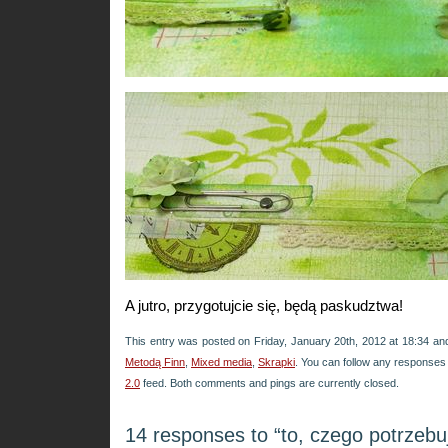
A jutro, przygotujcie się, będą paskudztwa!
This entry was posted on Friday, January 20th, 2012 at 18:34 and
Metodą Finn
,
Mixed media
,
Skrapki
. You can follow any responses 
2.0
feed. Both comments and pings are currently closed.
14 responses to “to, czego potrzebu