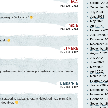
IWA
October 2023
May 12th, 2012
September 2
July 2023
June 2023
a kolejne “żółcioszki”
May 2023
mizia
April 2023
May 13th, 2012
February 202
January 202
December 2
iodzio
November 2
JaMajka
September 2
May 13th, 2012
August 2022
July 2022
June 2022
May 2022
j będzie wesoło i radośnie jak będziesz te żółcie nam tu
April 2022
March 2022
February 202
Barbarella
January 202
May 14th, 2012
December 2
November 2
-scraperką. trzeba, ubierając dzieci, od razu rozważać
October 2021
 i dodatków
September 2