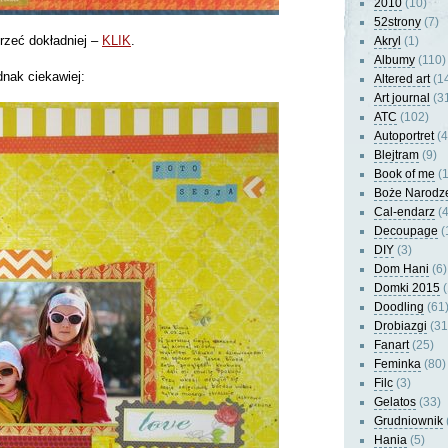
2010
(10)
52strony
(7)
rzeć dokładniej –
KLIK
.
Akryl
(1)
Albumy
(110)
dnak ciekawiej:
Altered art
(1
Art journal
(3
ATC
(102)
Autoportret
(4
Blejtram
(9)
Book of me
(1
Boże Narodz
Cal-endarz
(4
Decoupage
(
DIY
(3)
Dom Hani
(6)
Domki 2015
(
Doodling
(61
Drobiazgi
(31
Fanart
(25)
Feminka
(80)
Filc
(3)
Gelatos
(33)
Grudniownik
Hania
(5)