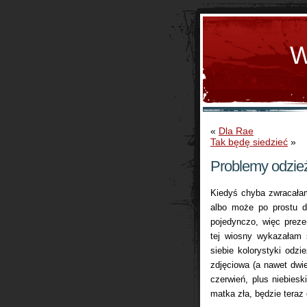
W
«
Dla Rae
Tak będę siedzieć
»
Problemy odzi
Kiedyś chyba zwracałam
albo może po prostu d
pojedynczo, więc preze
tej wiosny wykazałam 
siebie kolorystyki odzi
zdjęciowa (a nawet dwie
czerwień, plus niebiesk
matka zła, będzie teraz