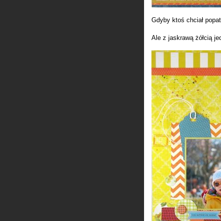
Gdyby ktoś chciał popat
Ale z jaskrawą żółcią je