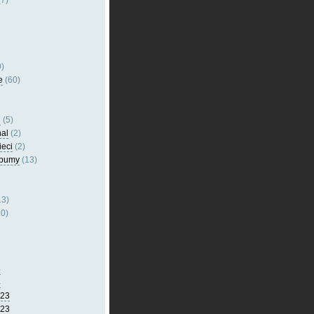
7)
)
e
(60)
l
(5)
nal
(2)
ieci
(2)
lbumy
(13)
13)
0)
5
4
023
023