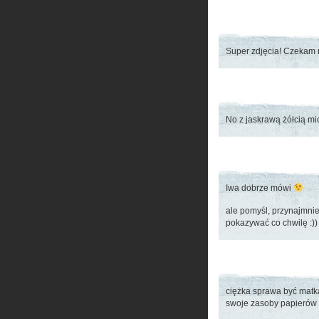
Super zdjęcia! Czekam n
No z jaskrawą żółcią m
Iwa dobrze mówi
ale pomyśl, przynajmnie
pokazywać co chwilę :))
ciężka sprawa być matką
swoje zasoby papierów