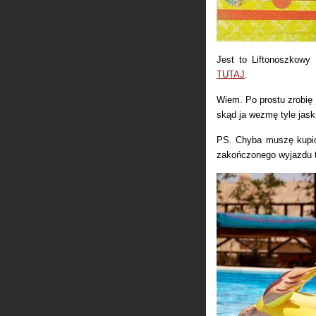
Jest to Liftonoszkowy 
TUTAJ
.
Wiem. Po prostu zrobię 
skąd ja wezmę tyle jask
PS. Chyba muszę kupić
zakończonego wyjazdu t