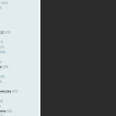
e
(111)
)
012
(23)
7)
(7)
(58)
)
le
(19)
(3)
5)
dełeczka
(43)
6)
)
wnia
(52)