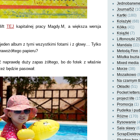
Jednobarwn
Journal52
(10
Kartki
(180)
Kolażyki
(68)
lift
TEJ
kapitalnej pracy Magdy.M, a większa wersja
Kółka
(41)
Książki
(7)
Liftonoszki 2
jeden album z tymi wszystkimi fotami i z głowy… Tylko
Mandala
(11)
rawożółtego papieru?
Metodą Finn
(
Milutka buzia
 naprawdę duży zapas żółtego, bo do fotek z właśnie
Mixed media
eż będzie pasował:
Morze
(38)
Mozaikowo
(8
Na czarnym t
Okładki
(51)
Pocket letters
project life
(1
Promocja
(1)
Pudełka i pu
Różne
(170)
Rysowanie
(4
Sala sławy
(6
ScrapElektro