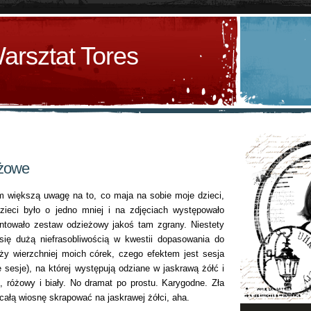
arsztat Tores
eżowe
 większą uwagę na to, co maja na sobie moje dzieci,
zieci było o jedno mniej i na zdjęciach występowało
ntowało zestaw odzieżowy jakoś tam zgrany. Niestety
się dużą niefrasobliwością w kwestii dopasowania do
eży wierzchniej moich córek, czego efektem jest sesja
 sesje), na której występują odziane w jaskrawą żółć i
i, różowy i biały. No dramat po prostu. Karygodne. Zła
 całą wiosnę skrapować na jaskrawej żółci, aha.