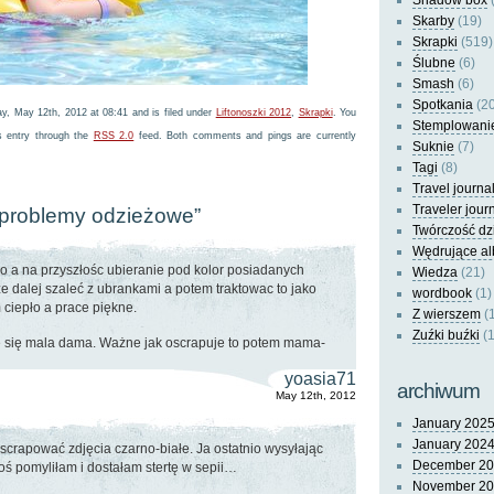
Shadow box
(
Skarby
(19)
Skrapki
(519)
Ślubne
(6)
Smash
(6)
Spotkania
(20
y, May 12th, 2012 at 08:41 and is filed under
Liftonoszki 2012
,
Skrapki
. You
Stemplowani
s entry through the
RSS 2.0
feed. Both comments and pings are currently
Suknie
(7)
Tagi
(8)
Travel journa
Traveler jour
“problemy odzieżowe”
Twórczość dz
Wędrujące a
go a na przyszłośc ubieranie pod kolor posiadanych
Wiedza
(21)
 dalej szaleć z ubrankami a potem traktowac to jako
wordbook
(1)
ciepło a prace piękne.
Z wierszem
(
Zuźki buźki
(1
e się mala dama. Ważne jak oscrapuje to potem mama-
yoasia71
archiwum
May 12th, 2012
January 202
January 202
crapować zdjęcia czarno-białe. Ja ostatnio wysyłając
December 2
oś pomyliłam i dostałam stertę w sepii…
November 2