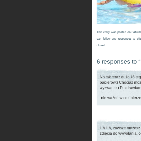
This entry was posted on Saturda
can follow any responses to thi
closed.
6 responses to 
No tak teraz dużo żółte
papierów:) Chociaż może
wyzwanie:) Pozdrawiam 
-nie ważne w co ubierz
HA HA, zawsze możesz s
zdjęcia do wywołania, c