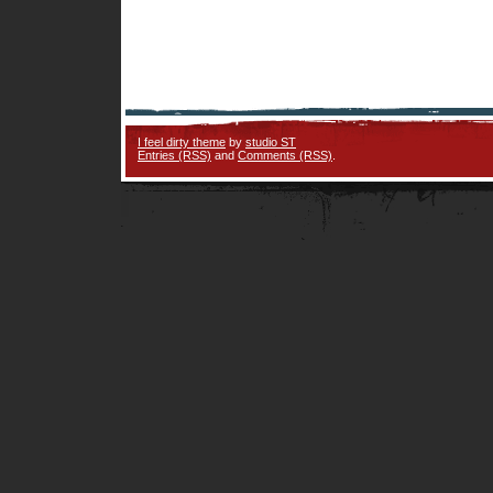
I feel dirty theme
by
studio ST
Entries (RSS)
and
Comments (RSS)
.