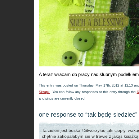
A teraz wracam do pracy nad ślubnym pudełkiem
This entry was posted on Thursday, May 17th, 2012 at 12:13 and
Skrapki
. You can follow any responses to this entry through the
R
and pings are currently closed.
one response to “tak będę siedzieć”
Ta zieleń jest boska!! Stworzyłaś taki ciepły, waka
chętnie zakopałabym się w trawie z jakąś książką