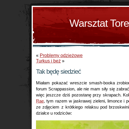
Warsztat Tor
«
Problemy odzieżowe
Turkus i beż
»
Tak będę siedzieć
Miałam pokazać wreszcie smash-booka zrobi
forum Scrappassion, ale nie mam siły się zabrać
więc jeszcze dziś pozostanę przy skrapach. Ko
Rae
, tym razem w jaskrawej zieleni, limonce i 
ze zdjęciem z krótkiego relaksu pod brzoskw
działce u rodziców: