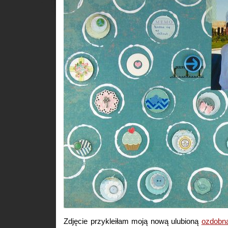
Zdjęcie przykleiłam moją nową ulubioną
ozdobn