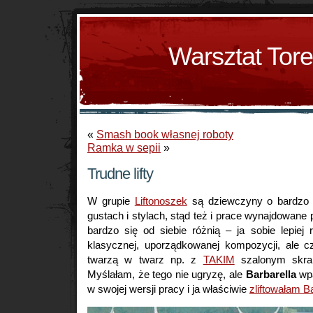
Warsztat Tor
«
Smash book własnej roboty
Ramka w sepii
»
Trudne lifty
W grupie
Liftonoszek
są dziewczyny o bardzo 
gustach i stylach, stąd też i prace wynajdowane p
bardzo się od siebie różnią – ja sobie lepiej
klasycznej, uporządkowanej kompozycji, ale 
twarzą w twarz np. z
TAKIM
szalonym sk
Myślałam, że tego nie ugryzę, ale
Barbarella
wpa
w swojej wersji pracy i ja właściwie
zliftowałam Ba