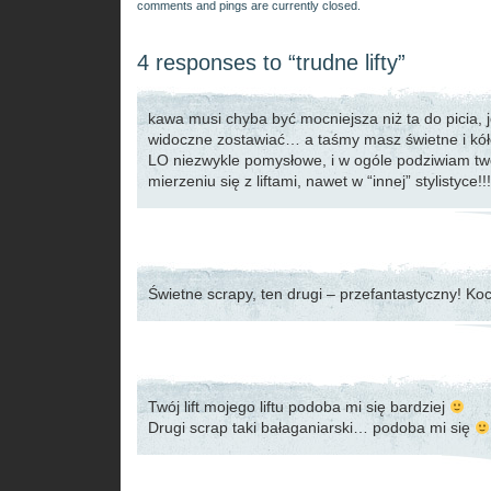
comments and pings are currently closed.
4 responses to “trudne lifty”
kawa musi chyba być mocniejsza niż ta do picia, j
widoczne zostawiać… a taśmy masz świetne i kó
LO niezwykle pomysłowe, i w ogóle podziwiam tw
mierzeniu się z liftami, nawet w “innej” stylistyce!!!
Świetne scrapy, ten drugi – przefantastyczny! Ko
Twój lift mojego liftu podoba mi się bardziej
Drugi scrap taki bałaganiarski… podoba mi się