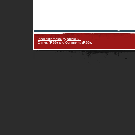
I feel dirty theme
by
studio ST
Entries (RSS)
and
Comments (RSS)
.