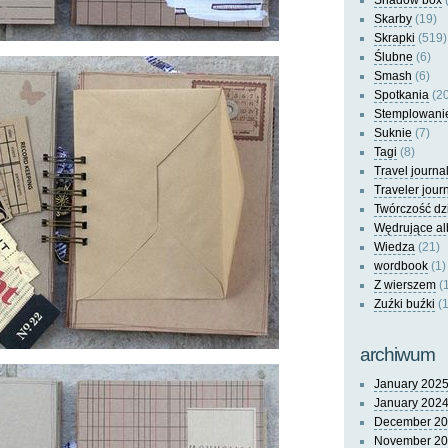
Shadow box
(
Skarby
(19)
Skrapki
(519)
Ślubne
(6)
Smash
(6)
Spotkania
(20
Stemplowani
Suknie
(7)
Tagi
(8)
Travel journa
Traveler jour
Twórczość dz
Wędrujące a
Wiedza
(21)
wordbook
(1)
Z wierszem
(
Zuźki buźki
(1
archiwum
January 202
January 202
December 2
November 2