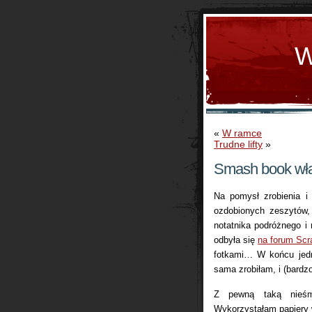
W
«
W ramce
Trudne lifty
»
Smash book wła
Na pomysł zrobienia 
ozdobionych zeszytów,
notatnika podróżnego i
odbyła się
na forum Scr
fotkami… W końcu jedn
sama zrobiłam, i (bardz
Z pewną taką nieśm
Wykorzystałam papiery 