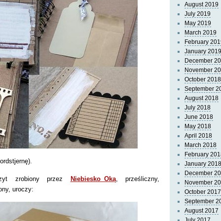
August 2019
July 2019
May 2019
March 2019
February 201
January 201
December 2
November 2
October 2018
September 2
August 2018
July 2018
June 2018
May 2018
April 2018
March 2018
February 201
ordstjernę).
January 201
December 2
zyt zrobiony przez
Niebiesko_Oką
, prześliczny,
November 2
ny, uroczy:
October 2017
September 2
August 2017
July 2017