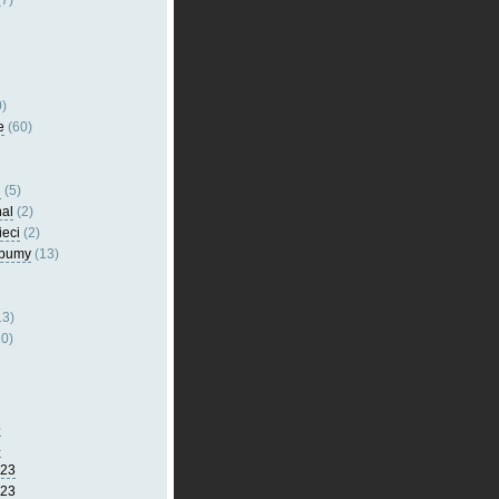
7)
)
e
(60)
l
(5)
nal
(2)
ieci
(2)
lbumy
(13)
13)
0)
5
4
023
023