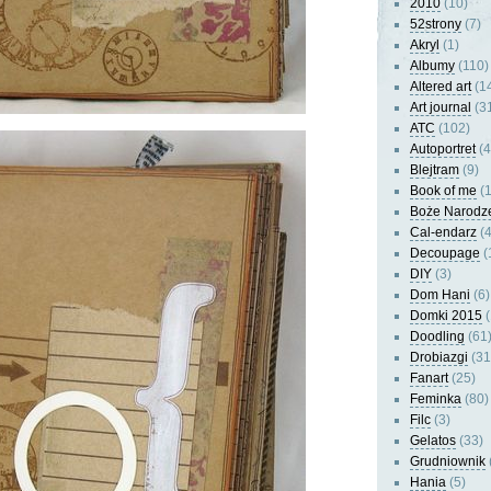
2010
(10)
52strony
(7)
Akryl
(1)
Albumy
(110)
Altered art
(1
Art journal
(3
ATC
(102)
Autoportret
(4
Blejtram
(9)
Book of me
(1
Boże Narodz
Cal-endarz
(4
Decoupage
(
DIY
(3)
Dom Hani
(6)
Domki 2015
(
Doodling
(61
Drobiazgi
(31
Fanart
(25)
Feminka
(80)
Filc
(3)
Gelatos
(33)
Grudniownik
Hania
(5)