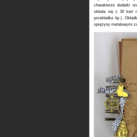
charakterze dodatki o
składa się z 30 kart r
przekładka itp.). Okła
sprężyny metalowymi z