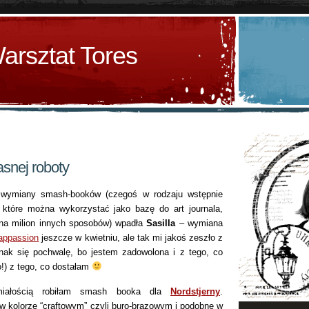
arsztat Tores
snej roboty
i wymiany smash-booków (czegoś w rodzaju wstępnie
 które można wykorzystać jako bazę do art journala,
 na milion innych sposobów) wpadła
Sasilla
– wymiana
appassion
jeszcze w kwietniu, ale tak mi jakoś zeszło z
ak się pochwalę, bo jestem zadowolona i z tego, co
o!) z tego, co dostałam
iałością robiłam smash booka dla
Nordstjerny
.
w kolorze “craftowym” czyli buro-brązowym i podobne w