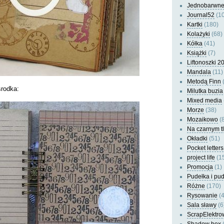
Jednobarwn
Journal52
(10
Kartki
(180)
Kolażyki
(68)
Kółka
(41)
Książki
(7)
Liftonoszki 2
Mandala
(11)
Metodą Finn
(
środka:
Milutka buzia
Mixed media
Morze
(38)
Mozaikowo
(8
Na czarnym t
Okładki
(51)
Pocket letters
project life
(1
Promocja
(1)
Pudełka i pu
Różne
(170)
Rysowanie
(4
Sala sławy
(6
ScrapElektro