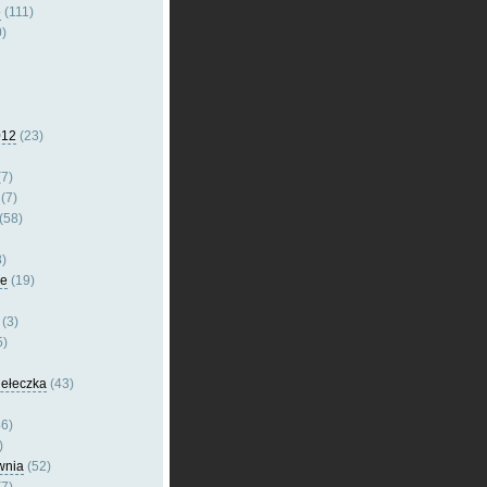
e
(111)
)
012
(23)
7)
(7)
(58)
)
le
(19)
(3)
5)
dełeczka
(43)
6)
)
wnia
(52)