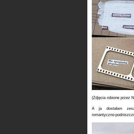
(Zdjęcia robione przez N
A ja dostałam zes
romantyczno-podniszczo