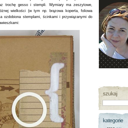
raz trochę gesso i stempli. Wymiary ma zeszytowe,
óżnej wielkości (w tym np. brązowa koperta, foliowa
dka ozdobiona stemplami, ścinkami i przywiązanymi do
awieszkami:
szukaj
kategorie