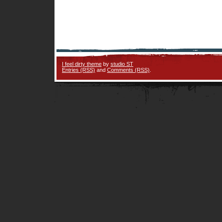
I feel dirty theme
by
studio ST
Entries (RSS)
and
Comments (RSS)
.