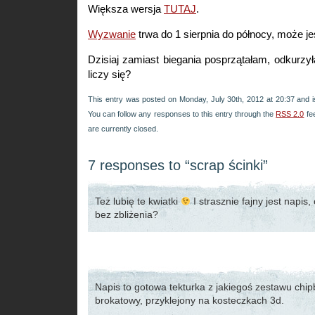
Większa wersja
TUTAJ
.
Wyzwanie
trwa do 1 sierpnia do północy, może 
Dzisiaj zamiast biegania posprzątałam, odkurzy
liczy się?
This entry was posted on Monday, July 30th, 2012 at 20:37 and i
You can follow any responses to this entry through the
RSS 2.0
fe
are currently closed.
7 responses to “scrap ścinki”
Też lubię te kwiatki
I strasznie fajny jest napis,
bez zbliżenia?
Napis to gotowa tekturka z jakiegoś zestawu chi
brokatowy, przyklejony na kosteczkach 3d.