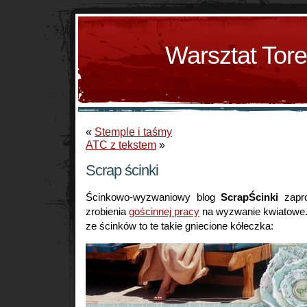
Warsztat Tor
«
Stemple i taśmy
ATC z tekstem
»
Scrap ścinki
Ścinkowo-wyzwaniowy blog
ScrapŚcinki
zapro
zrobienia
gościnnej pracy
na wyzwanie kwiatowe. 
ze ścinków to te takie gniecione kółeczka: