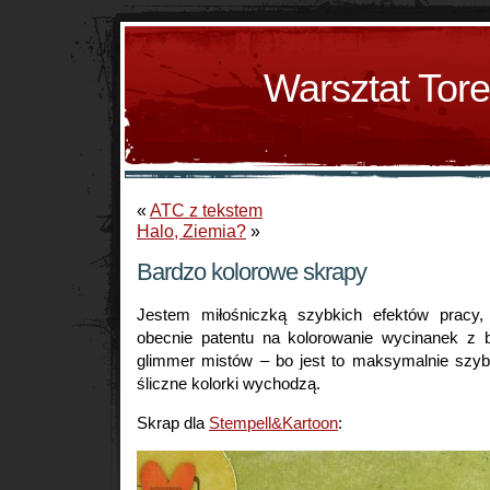
Warsztat Tor
«
ATC z tekstem
Halo, Ziemia?
»
Bardzo kolorowe skrapy
Jestem miłośniczką szybkich efektów pracy
obecnie patentu na kolorowanie wycinanek z
glimmer mistów – bo jest to maksymalnie szybki
śliczne kolorki wychodzą.
Skrap dla
Stempell&Kartoon
: