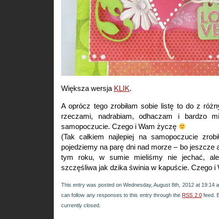
Większa wersja
KLIK
.
A oprócz tego zrobiłam sobie listę to do z róż
rzeczami, nadrabiam, odhaczam i bardzo mi
samopoczucie. Czego i Wam życzę
(Tak całkiem najlepiej na samopoczucie zrobi
pojedziemy na parę dni nad morze – bo jeszcze a
tym roku, w sumie mieliśmy nie jechać, ale
szczęśliwa jak dzika świnia w kapuście. Czego 
This entry was posted on Wednesday, August 8th, 2012 at 19:14 an
can follow any responses to this entry through the
RSS 2.0
feed. 
currently closed.