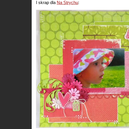
I skrap dla
Na Strychu
: