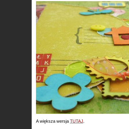
A większa wersja
TUTAJ
.