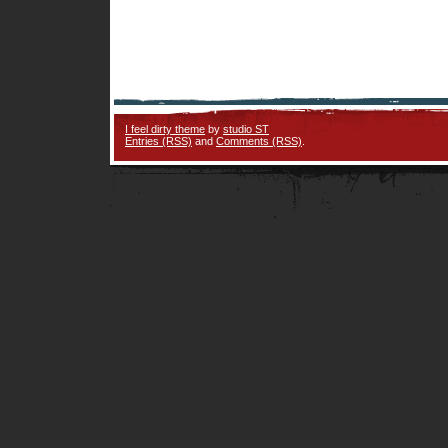
I feel dirty theme
by
studio ST
Entries (RSS)
and
Comments (RSS)
.