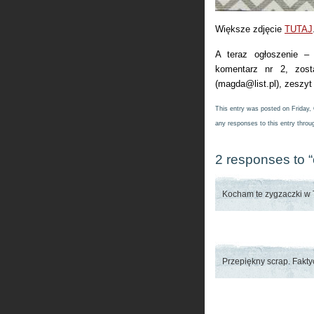
Większe zdjęcie
TUTAJ
A teraz ogłoszenie –
komentarz nr 2, zos
(
magda@list.pl
), zeszy
This entry was posted on Friday, 
any responses to this entry thro
2 responses to
Kocham te zygzaczki w
Przepiękny scrap. Fakty