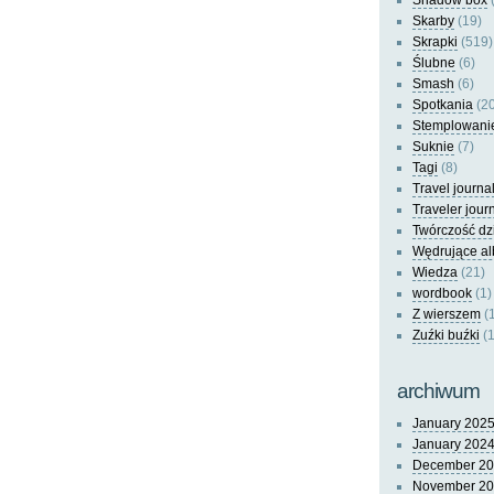
Shadow box
(
Skarby
(19)
Skrapki
(519)
Ślubne
(6)
Smash
(6)
Spotkania
(20
Stemplowani
Suknie
(7)
Tagi
(8)
Travel journa
Traveler jour
Twórczość dz
Wędrujące a
Wiedza
(21)
wordbook
(1)
Z wierszem
(
Zuźki buźki
(1
archiwum
January 202
January 202
December 2
November 2