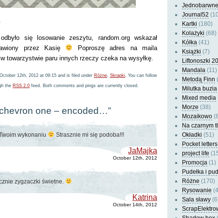
Jednobarwn
Journal52
(10
.
Kartki
(180)
Kolażyki
(68)
 odbyło się losowanie zeszytu, random.org wskazał
Kółka
(41)
tawiony przez Kasię
Poproszę adres na maila
Książki
(7)
t w towarzystwie paru innych rzeczy czeka na wysyłkę.
Liftonoszki 2
Mandala
(11)
October 12th, 2012 at 09:15 and is filed under
Różne
,
Skrapki
. You can follow
Metodą Finn
(
ugh the
RSS 2.0
feed. Both comments and pings are currently closed.
Milutka buzia
Mixed media
Morze
(38)
 “chevron one – encoded…”
Mozaikowo
(8
Na czarnym t
 Twoim wykonaniu
Strasznie mi się podoba!!!
Okładki
(51)
Pocket letters
JaMajka
project life
(1
October 12th, 2012
Promocja
(1)
Pudełka i pu
Różne
(170)
cznie zygzaczki świetne.
Rysowanie
(4
Katrina
Sala sławy
(6
October 14th, 2012
ScrapElektro