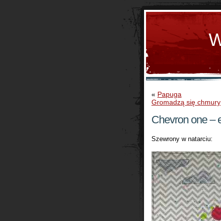
W
«
Papuga
Gromadzą się chmury
Chevron one –
Szewrony w natarciu: