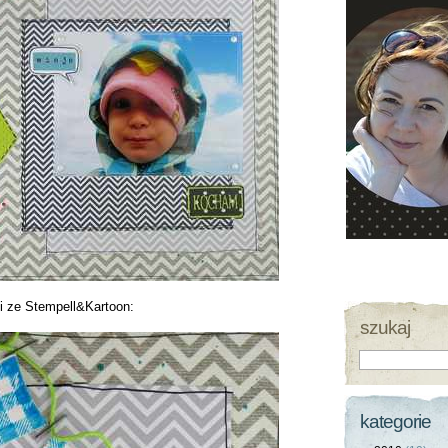
i ze Stempell&Kartoon:
szukaj
kategorie