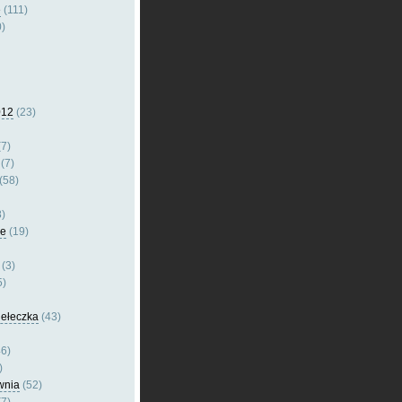
e
(111)
)
012
(23)
7)
(7)
(58)
)
le
(19)
(3)
5)
dełeczka
(43)
6)
)
wnia
(52)