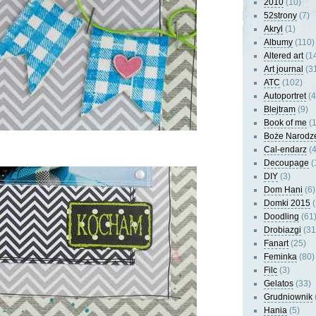
2010
(10)
52strony
(7)
Akryl
(1)
Albumy
(110)
Altered art
(1
Art journal
(3
ATC
(102)
Autoportret
(4
Blejtram
(9)
Book of me
(1
Boże Narodz
Cal-endarz
(4
Decoupage
(
DIY
(3)
Dom Hani
(6)
Domki 2015
(
Doodling
(61
Drobiazgi
(31
Fanart
(25)
Feminka
(80)
Filc
(3)
Gelatos
(33)
Grudniownik
Hania
(5)