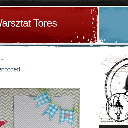
arsztat Tores
»
 encoded…