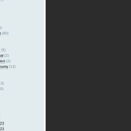
7)
)
e
(60)
l
(5)
nal
(2)
ieci
(2)
lbumy
(13)
13)
0)
5
4
023
023