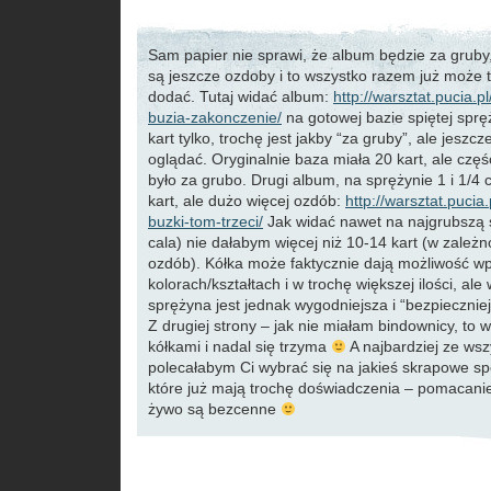
Sam papier nie sprawi, że album będzie za gruby
są jeszcze ozdoby i to wszystko razem już może 
dodać. Tutaj widać album:
http://warsztat.pucia.p
buzia-zakonczenie/
na gotowej bazie spiętej sprę
kart tylko, trochę jest jakby “za gruby”, ale jeszcz
oglądać. Oryginalnie baza miała 20 kart, ale częś
było za grubo. Drugi album, na sprężynie 1 i 1/4 
kart, ale dużo więcej ozdób:
http://warsztat.pucia
buzki-tom-trzeci/
Jak widać nawet na najgrubszą s
cala) nie dałabym więcej niż 10-14 kart (w zależn
ozdób). Kółka może faktycznie dają możliwość wp
kolorach/kształtach i w trochę większej ilości, ale
sprężyna jest jednak wygodniejsza i “bezpieczniej
Z drugiej strony – jak nie miałam bindownicy, to 
kółkami i nadal się trzyma
A najbardziej ze wsz
polecałabym Ci wybrać się na jakieś skrapowe sp
które już mają trochę doświadczenia – pomacanie
żywo są bezcenne