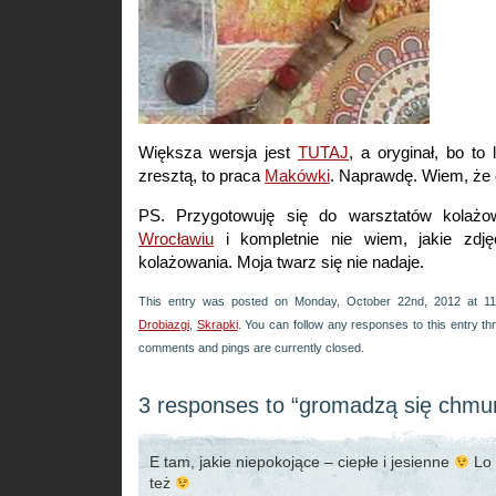
Większa wersja jest
TUTAJ
, a oryginał, bo to l
zresztą, to praca
Makówki
. Naprawdę. Wiem, że 
PS. Przygotowuję się do warsztatów kola
Wrocławiu
i kompletnie nie wiem, jakie zdj
kolażowania. Moja twarz się nie nadaje.
This entry was posted on Monday, October 22nd, 2012 at 11
Drobiazgi
,
Skrapki
. You can follow any responses to this entry t
comments and pings are currently closed.
3 responses to “gromadzą się chmu
E tam, jakie niepokojące – ciepłe i jesienne
Lo 
też