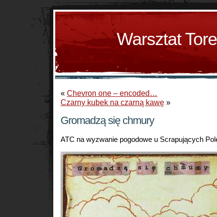
Warsztat Tor
«
Chevron one – encoded…
Czarny kubek na czarną kawę
»
Gromadzą się chmury
ATC na wyzwanie pogodowe u Scrapujących Pol