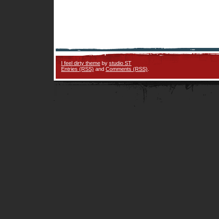
I feel dirty theme
by
studio ST
Entries (RSS)
and
Comments (RSS)
.