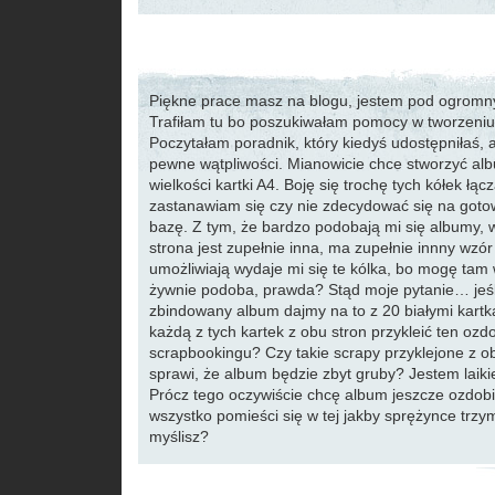
Piękne prace masz na blogu, jestem pod ogrom
Trafiłam tu bo poszukiwałam pomocy w tworzeni
Poczytałam poradnik, który kiedyś udostępniłaś,
pewne wątpliwości. Mianowicie chce stworzyć alb
wielkości kartki A4. Boję się trochę tych kółek łącz
zastanawiam się czy nie zdecydować się na got
bazę. Z tym, że bardzo podobają mi się albumy, 
strona jest zupełnie inna, ma zupełnie innny wzór
umożliwiają wydaje mi się te kólka, bo mogę tam 
żywnie podoba, prawda? Stąd moje pytanie… jeśl
zbindowany album dajmy na to z 20 białymi kart
każdą z tych kartek z obu stron przykleić ten ozd
scrapbookingu? Czy takie scrapy przyklejone z ob
sprawi, że album będzie zbyt gruby? Jestem laik
Prócz tego oczywiście chcę album jeszcze ozdob
wszystko pomieści się w tej jakby sprężynce trzym
myślisz?