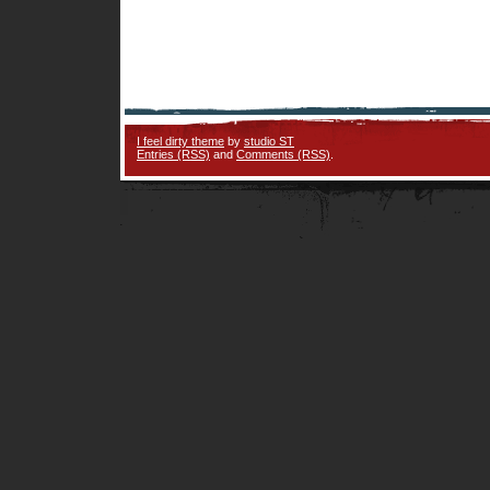
I feel dirty theme
by
studio ST
Entries (RSS)
and
Comments (RSS)
.