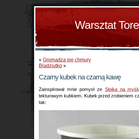
Warsztat Tor
«
Gromadzą się chmury
Bladziutko
»
Czarny kubek na czarną kawę
Zainspirował mnie pomysł ze
Słoika na myśli
tekturowym kubkiem. Kubek przed zrobieniem cz
tak: