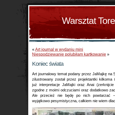
Warsztat Tor
«
Art journal w wydaniu mini
Niespodziewanie polubiłam kartkowanie
»
Koniec świata
Art journalowy temat podany przez JaMajkę na 
zilustrowany został przez projektantki kilkoma
już interpretacje JaMajki oraz Anai (zerknijci
zgodne z moimi odczuciami oraz dodatkowo zac
Ale przecież nie będę po nich powtarzać –
wyjątkowo pesymistyczna, całkiem nie wiem dla