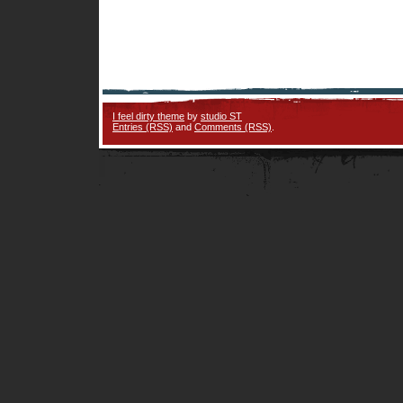
I feel dirty theme
by
studio ST
Entries (RSS)
and
Comments (RSS)
.