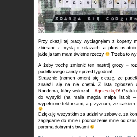
Przy okazji tej pracy wyciągnęłam z koperty m
zbierane z myślą o kolażach, a jakoś ostatnio
jakie ja tam mam świetne rzeczy
Trzeba to wy
A żeby trochę zmienić ten nastrój grozy – roz
pudełkowego candy sprzed tygodnia!
Strasznie (nomen omen) się cieszę, że pudeł
znaleźli się na nie chętni. Z listą zgłosze
Randoma, który wskazał –
AgnieszkęD
! Gratul
do wysyłki (na maila magda małpa list.pl) –
wypełnione tekturkami, a przyznam, że całkiem
Dziękuję wszystkim za udział w zabawie, za kom
zaglądanie do mnie i podnoszenie mnie od cza
paroma dobrymi słowami