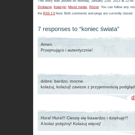
This entry was posted on Monday, January 21st, 2013 at 22:46 a
Drobiazgi
,
Kolażyki
,
Mixed media
,
Różne
. You can follow any re
the
RSS 2.0
feed. Both comments and pings are currently closed.
7 responses to “koniec świata”
Amen.
Przejmująco i autentycznie!
dobre. bardzo. mocne.
kolażuj, kolażuj! zawsze z przyjemnością podglą
d
Hura! Hura!!! Cieszę się baaardzo i dziękuję!!!
A kolaż potężny! Kolażuj więcej!