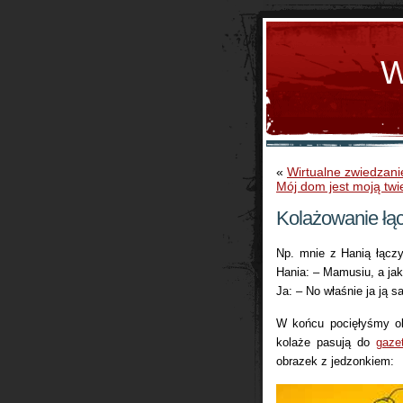
W
«
Wirtualne zwiedzani
Mój dom jest moją twi
Kolażowanie łąc
Np. mnie z Hanią łączy
Hania: – Mamusiu, a jak
Ja: – No właśnie ja ją
W końcu pocięłyśmy ob
kolaże pasują do
gaze
obrazek z jedzonkiem: