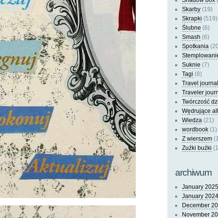
Shadow box
(
Skarby
(19)
Skrapki
(519)
Ślubne
(6)
Smash
(6)
Spotkania
(20
Stemplowani
Suknie
(7)
Tagi
(8)
Travel journa
Traveler jour
Twórczość dz
Wędrujące a
Wiedza
(21)
wordbook
(1)
Z wierszem
(
Zuźki buźki
(1
archiwum
January 202
January 202
December 2
November 2