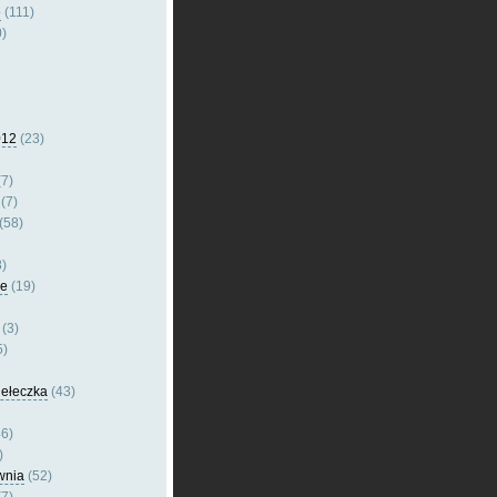
e
(111)
)
012
(23)
7)
(7)
(58)
)
le
(19)
(3)
5)
dełeczka
(43)
6)
)
wnia
(52)