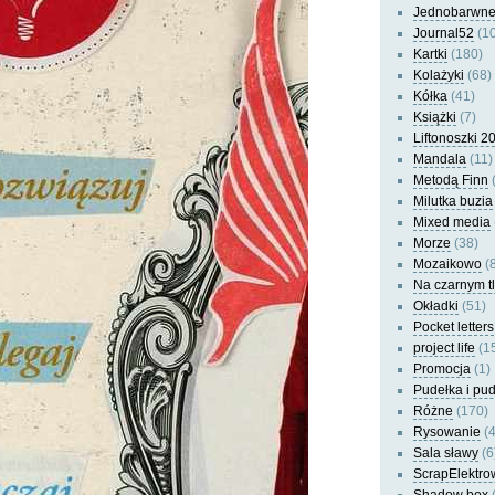
Jednobarwn
Journal52
(10
Kartki
(180)
Kolażyki
(68)
Kółka
(41)
Książki
(7)
Liftonoszki 2
Mandala
(11)
Metodą Finn
(
Milutka buzia
Mixed media
Morze
(38)
Mozaikowo
(8
Na czarnym t
Okładki
(51)
Pocket letters
project life
(1
Promocja
(1)
Pudełka i pu
Różne
(170)
Rysowanie
(4
Sala sławy
(6
ScrapElektro