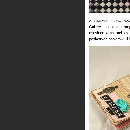
Z nowszych zabaw i wy
Gallery – Inspiracje, na
miesiąca w postaci kola
pasiastych papierów UH