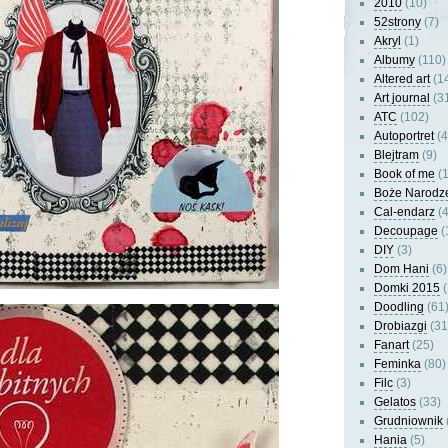
2010
(10)
52strony
(7)
Akryl
(1)
Albumy
(110)
Altered art
(1
Art journal
(3
ATC
(102)
Autoportret
(4
Blejtram
(9)
Book of me
(1
Boże Narodz
Cal-endarz
(4
Decoupage
(
DIY
(3)
Dom Hani
(6)
Domki 2015
(
Doodling
(61
Drobiazgi
(31
Fanart
(25)
Feminka
(80)
Filc
(3)
Gelatos
(33)
Grudniownik
Hania
(5)