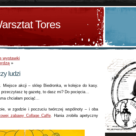
arsztat Tores
e wystawki
erdzą
»
zy ludzi
. Miejsce akcji – sklep Biedronka, w kolejce do kasy.
 przeczytasz tę gazetę, to dasz mi? Do pocięcia…
 sama chciałam pociąć…
ie, w zgodzie i poczuciu twórczej wspólnoty – i oba
towej zabawy Collage Caffe
. Hania zrobiła apetyczny