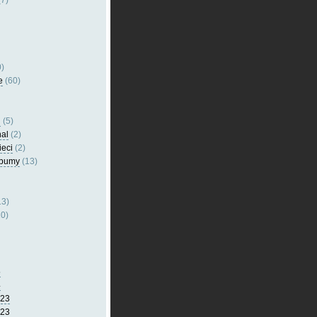
7)
)
e
(60)
l
(5)
nal
(2)
ieci
(2)
lbumy
(13)
13)
0)
5
4
023
023