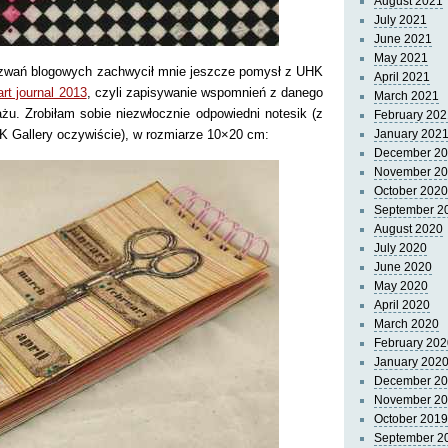
August 2021
July 2021
June 2021
May 2021
zwań blogowych zachwycił mnie jeszcze pomysł z UHK
April 2021
art journal 2013
, czyli zapisywanie wspomnień z danego
March 2021
żu. Zrobiłam sobie niezwłocznie odpowiedni notesik (z
February 202
K Gallery oczywiście), w rozmiarze 10×20 cm:
January 202
December 2
November 2
October 2020
September 2
August 2020
July 2020
June 2020
May 2020
April 2020
March 2020
February 202
January 202
December 2
November 2
October 2019
September 2