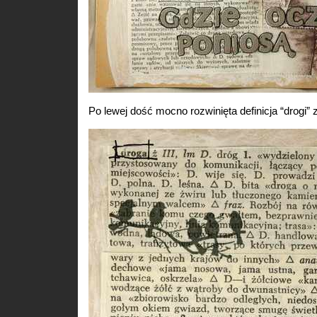
Po lewej dość mocno rozwinięta definicja “drogi” 