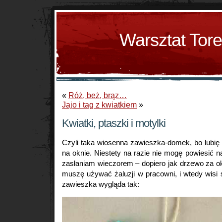
Warsztat Tor
«
Róż, beż, brąz…
Jajo i tag z kwiatkiem
»
Kwiatki, ptaszki i motylki
Czyli taka wiosenna zawieszka-domek, bo lubię
na oknie. Niestety na razie nie mogę powiesić na
zasłaniam wieczorem – dopiero jak drzewo za ok
muszę używać żaluzji w pracowni, i wtedy wisi
zawieszka wygląda tak: