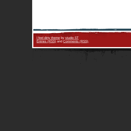
I feel dirty theme
by
studio ST
Entries (RSS)
and
Comments (RSS)
.