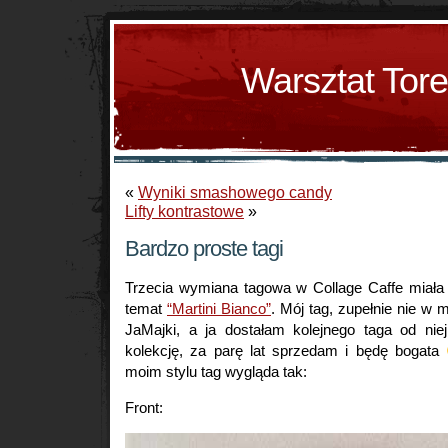
Warsztat Tor
«
Wyniki smashowego candy
Lifty kontrastowe
»
Bardzo proste tagi
Trzecia wymiana tagowa w Collage Caffe miał
temat
“Martini Bianco”
. Mój tag, zupełnie nie w m
JaMajki, a ja dostałam kolejnego taga od nie
kolekcję, za parę lat sprzedam i będę bogata
moim stylu tag wygląda tak:
Front: