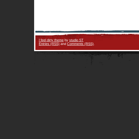
I feel dirty theme
by
studio ST
Entries (RSS)
and
Comments (RSS)
.