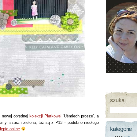
szukaj
z nowej obłędnej
kolekcji Piątkowej
“Uśmiech proszę”, a
śmy, szara i zielona, też są z P13 – podobno niedługo
kategorie
lepie online