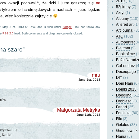
2010
(10)
rzy okazji pochwalić, że dziś i jutro goszczę się
na
52strony
(7)
rtykułem o handmejdowych smashach – jutro będzie
Akryl
(1)
, więc koniecznie zajrzyjcie
Albumy
(110)
Altered art
(1
y, May 31st, 2013 at 16:48 and is filed under
Skrapki
. You can follow any
Art journal
(3
he
RSS 2.0
feed. Both comments and pings are currently closed.
ATC
(102)
Autoportret
(4
Blejtram
(9)
na szaro”
Book of me
(1
Boże Narodz
Cal-endarz
(4
Decoupage
(
mru
DIY
(3)
June 1st, 2013
Dom Hani
(6)
Domki 2015
(
Doodling
(61
orów
Drobiazgi
(31
Fanart
(25)
Małgorzata Metryka
Feminka
(80)
June 11th, 2013
Filc
(3)
Gelatos
(33)
 wyzwaniu.
Grudniownik
, Kasia
Hania
(5)