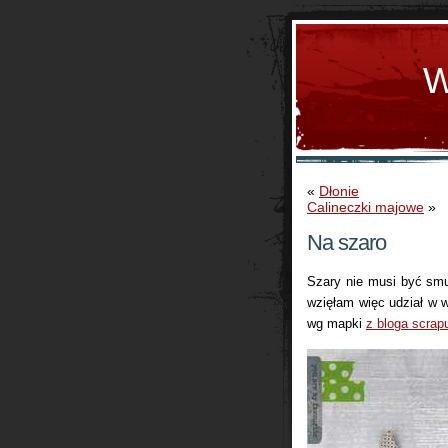
W
«
Dłonie
Calineczki majowe
»
Na szaro
Szary nie musi być smut
wzięłam więc udział w
wg mapki
z bloga scrapu