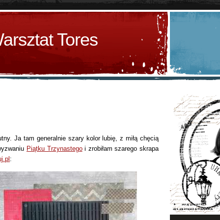
arsztat Tores
ny. Ja tam generalnie szary kolor lubię, z miłą chęcią
 wyzwaniu
Piątku Trzynastego
i zrobiłam szarego skrapa
j.pl
: