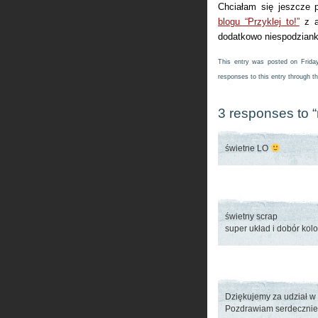
Chciałam się jeszcze p
blogu “Przyklej to!”
z a
dodatkowo niespodzianka
This entry was posted on Frida
responses to this entry through t
3 responses to “
świetne LO
świetny scrap
super układ i dobór kol
Dziękujemy za udział w
Pozdrawiam serdecznie