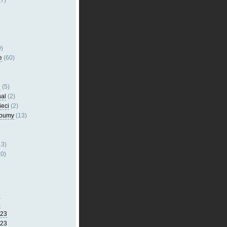
7)
)
e
(60)
l
(5)
nal
(2)
ieci
(2)
lbumy
(13)
13)
0)
5
4
023
023