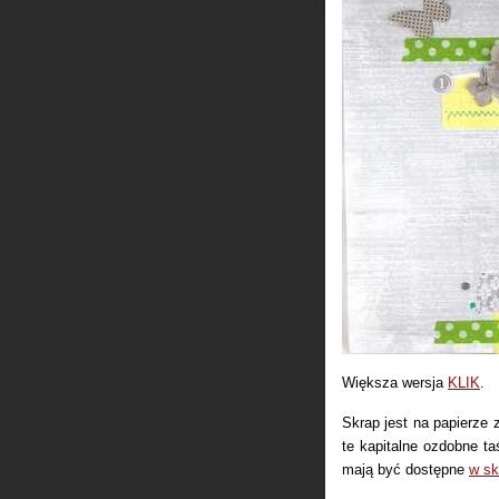
Większa wersja
KLIK
.
Skrap jest na papierze 
te kapitalne ozdobne ta
mają być dostępne
w sk