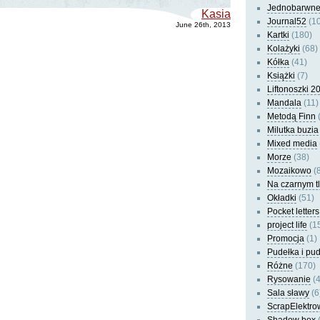
Jednobarwn
Kasia
Journal52
(10
June 26th, 2013
Kartki
(180)
Kolażyki
(68)
Kółka
(41)
Książki
(7)
Liftonoszki 2
Mandala
(11)
Metodą Finn
(
Milutka buzia
Mixed media
Morze
(38)
Mozaikowo
(8
Na czarnym t
Okładki
(51)
Pocket letters
project life
(1
Promocja
(1)
Pudełka i pu
Różne
(170)
Rysowanie
(4
Sala sławy
(6
ScrapElektro