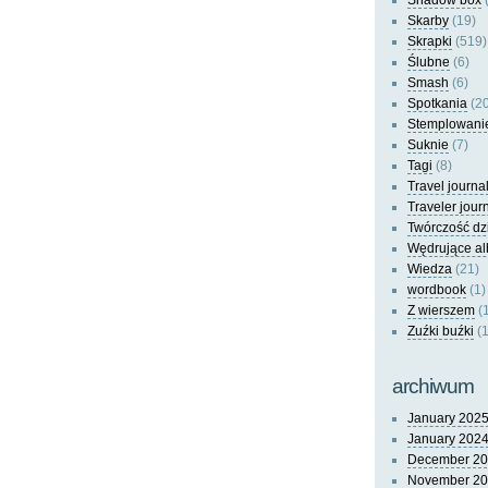
Shadow box
(
Skarby
(19)
Skrapki
(519)
Ślubne
(6)
Smash
(6)
Spotkania
(20
Stemplowani
Suknie
(7)
Tagi
(8)
Travel journa
Traveler jour
Twórczość dz
Wędrujące a
Wiedza
(21)
wordbook
(1)
Z wierszem
(
Zuźki buźki
(1
archiwum
January 202
January 202
December 2
November 2