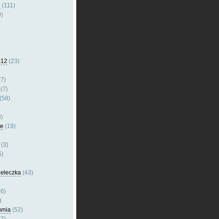
e
(111)
)
012
(23)
7)
(7)
(58)
)
le
(19)
(3)
5)
dełeczka
(43)
6)
)
wnia
(52)