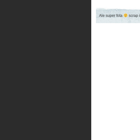
Ale super fota
scrap i