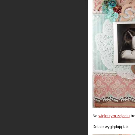
Na
większym zdjęciu
tro
Detale wyglądają tak: