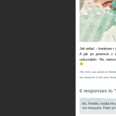
Jak widać – kwiatowo i d
A jak po powrocie z 
usłyszałam: -No, naresz
This entry was posted on Wednes
any responses to this entry thro
6 responses to 
No, Toresku, nauka nie p
nim fotografia. Pełen pro