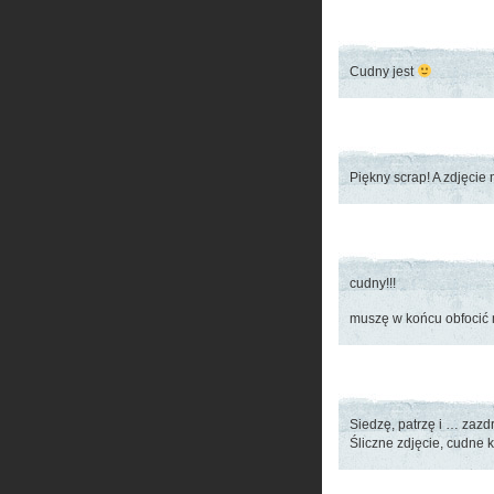
Cudny jest
Piękny scrap! A zdjęcie
cudny!!!
muszę w końcu obfocić
Siedzę, patrzę i … zaz
Śliczne zdjęcie, cudne k