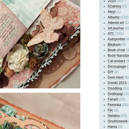
2010
(10)
52strony
(7)
Akryl
(1)
Albumy
(110)
Altered art
(1
Art journal
(3
ATC
(102)
Autoportret
(4
Blejtram
(9)
Book of me
(1
Boże Narodz
Cal-endarz
(4
Decoupage
(
DIY
(3)
Dom Hani
(6)
Domki 2015
(
Doodling
(61
Drobiazgi
(31
Fanart
(25)
Feminka
(80)
Filc
(3)
Gelatos
(33)
Grudniownik
Hania
(5)