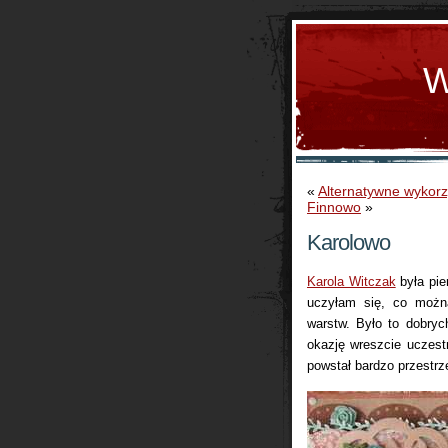
W
«
Alternatywne wykor
Finnowo
»
Karolowo
Karola Witczak
była pie
uczyłam się, co możn
warstw. Było to dobry
okazję wreszcie uczes
powstał bardzo przestrz