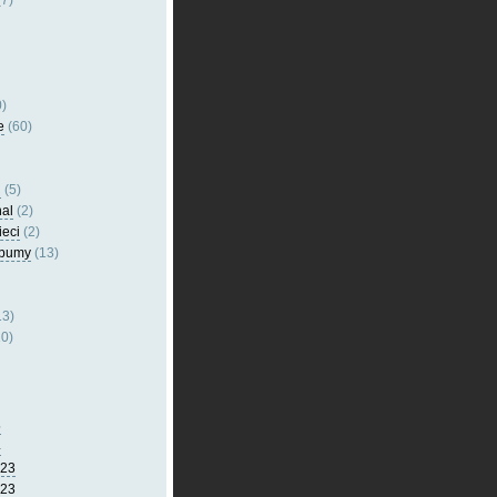
7)
)
e
(60)
l
(5)
nal
(2)
ieci
(2)
lbumy
(13)
13)
0)
5
4
023
023