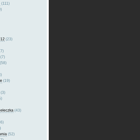
e
(111)
)
012
(23)
7)
(7)
(58)
)
le
(19)
(3)
5)
dełeczka
(43)
6)
)
wnia
(52)