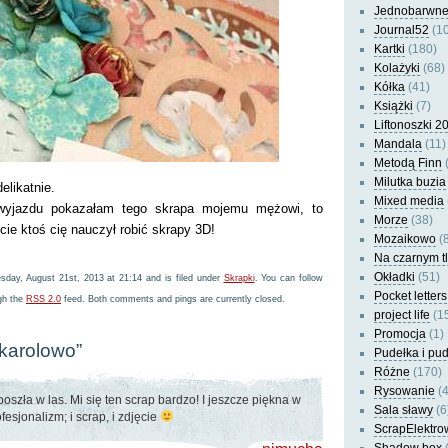
Jednobarwn
Journal52
(10
Kartki
(180)
Kolażyki
(68)
Kółka
(41)
Książki
(7)
Liftonoszki 2
Mandala
(11)
Metodą Finn
(
Milutka buzia
elikatnie.
Mixed media
wyjazdu pokazałam tego skrapa mojemu mężowi, to
Morze
(38)
cie ktoś cię nauczył robić skrapy 3D!
Mozaikowo
(8
Na czarnym t
Okładki
(51)
day, August 21st, 2013 at 21:14 and is filed under
Skrapki
. You can follow
Pocket letters
ugh the
RSS 2.0
feed. Both comments and pings are currently closed.
project life
(1
Promocja
(1)
“karolowo”
Pudełka i pu
Różne
(170)
Rysowanie
(4
oszła w las. Mi się ten scrap bardzo! I jeszcze piękna w
Sala sławy
(6
fesjonalizm; i scrap, i zdjęcie
ScrapElektro