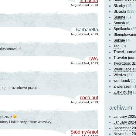
nimucha
Shadow box
(
August 22nd, 2013
Skarby
(19)
Skrapki
(519)
Ślubne
(6)
Smash
(6)
Spotkania
(20
Barbarella
August 22nd, 2013
Stemplowani
Suknie
(7)
Tagi
(8)
 niesamowite!
Travel journa
Traveler jour
IWA
Twórczość dz
August 22nd, 2013
Wędrujące a
Wiedza
(21)
wordbook
(1)
Z wierszem
(
 moje prozartowe prace…
Zuźki buźki
(1
coco.nut
August 22nd, 2013
archiwum
January 202
droszczę
olory i takie przyjemne warstwy.
January 202
December 2
SiódmyAnioł
November 2