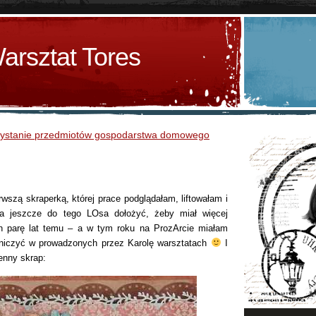
arsztat Tores
zystanie przedmiotów gospodarstwa domowego
rwszą skraperką, której prace podglądałam, liftowałam i
a jeszcze do tego LOsa dołożyć, żeby miał więcej
ch parę lat temu – a w tym roku na ProzArcie miałam
tniczyć w prowadzonych przez Karolę warsztatach
I
enny skrap: