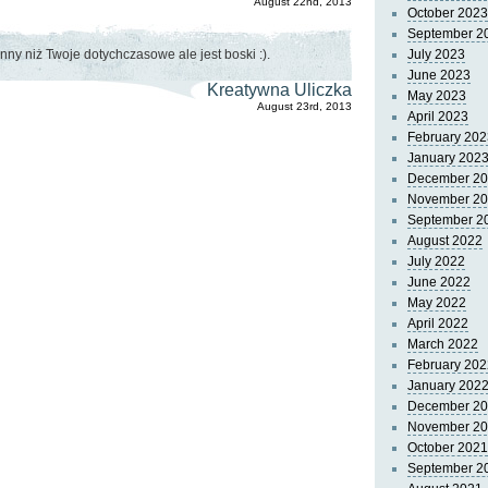
August 22nd, 2013
October 2023
September 2
nny niż Twoje dotychczasowe ale jest boski :).
July 2023
June 2023
Kreatywna Uliczka
May 2023
August 23rd, 2013
April 2023
February 202
January 202
December 2
November 2
September 2
August 2022
July 2022
June 2022
May 2022
April 2022
March 2022
February 202
January 202
December 2
November 2
October 2021
September 2