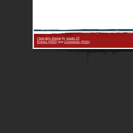
I feel dirty theme
by
studio ST
Entries (RSS)
and
Comments (RSS)
.