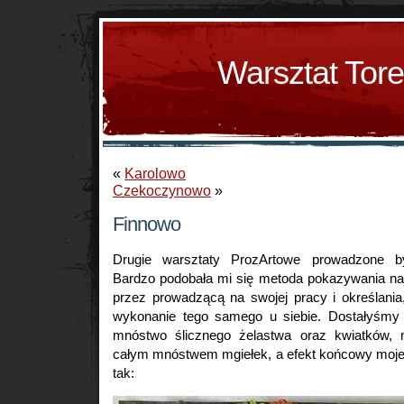
Warsztat Tor
«
Karolowo
Czekoczynowo
»
Finnowo
Drugie warsztaty ProzArtowe prowadzone by
Bardzo podobała mi się metoda pokazywania na
przez prowadzącą na swojej pracy i określani
wykonanie tego samego u siebie. Dostałyśmy 
mnóstwo ślicznego żelastwa oraz kwiatków,
całym mnóstwem mgiełek, a efekt końcowy mojej
tak: