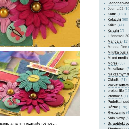
Jednobarwn
Journal52
(10
Kartki
(180)
Kolażyki
(68)
Kółka
(41)
Książki
(7)
Liftonoszki 2
Mandala
(11)
Metodą Finn
(
Milutka buzia
Mixed media
Morze
(38)
Mozaikowo
(8
Na czarnym t
Okładki
(51)
Pocket letters
project life
(1
Promocja
(1)
Pudełka i pu
Różne
(170)
Rysowanie
(4
Sala sławy
(6
isem, a na nim rozmaite różności:
ScrapElektro