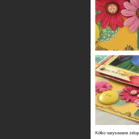
Kółko narysowane żelop