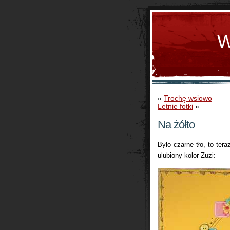
W
«
Trochę wsiowo
Letnie fotki
»
Na żółto
Było czarne tło, to ter
ulubiony kolor Zuzi: