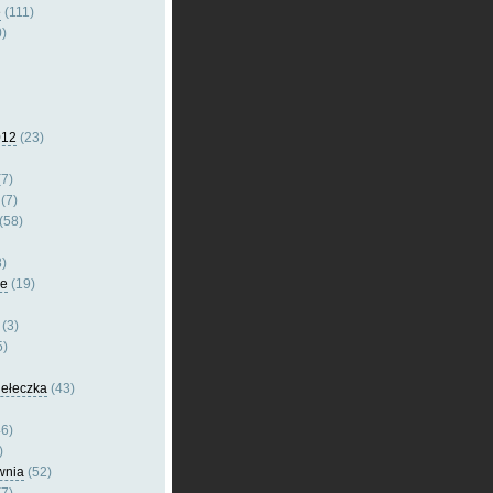
e
(111)
)
012
(23)
7)
(7)
(58)
)
le
(19)
(3)
5)
dełeczka
(43)
6)
)
wnia
(52)