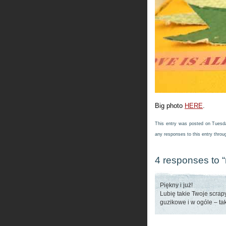
Big photo
HERE
.
This entry was posted on Tuesda
any responses to this entry thro
4 responses to “
Piękny i już!
Lubię takie Twoje scrap
guzikowe i w ogóle – tak