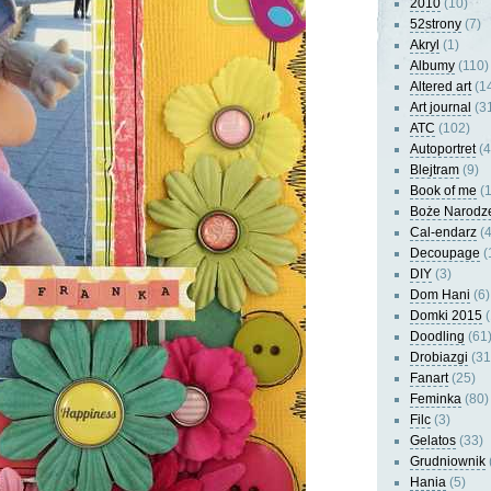
2010
(10)
52strony
(7)
Akryl
(1)
Albumy
(110)
Altered art
(1
Art journal
(3
ATC
(102)
Autoportret
(4
Blejtram
(9)
Book of me
(1
Boże Narodz
Cal-endarz
(4
Decoupage
(
DIY
(3)
Dom Hani
(6)
Domki 2015
(
Doodling
(61
Drobiazgi
(31
Fanart
(25)
Feminka
(80)
Filc
(3)
Gelatos
(33)
Grudniownik
Hania
(5)