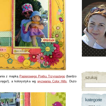
wania z mapką
Papierowego Piątku Trzynastego
(bardzo
szukaj
kręgu!), a kolorystyka wg
wyzwania Color Hills
. Dużo
kategorie