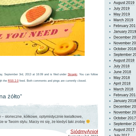
August 2019
July 2019
May 2019
March 2019
February 201
January 201
December 2
November 2
October 2018
September 2
August 2018
July 2018
June 2018
y, September 3rd, 2013 at 16:09 and is filed under
Skrapki
. You can follow
May 2018
ugh the
RSS 2.0
feed. Both comments and pings are currently closed.
April 2018
March 2018
February 201
na żółto”
January 201
December 2
November 2
y – słoneczne, kółkowe, optymistycznie kwiatkowe,
October 2017
ie w Twoim stylu. Marzy mi się, że kiedyś taki zrobię
September 2
August 2017
SiódmyAnioł
July 2017