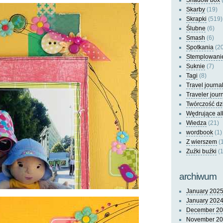
Shadow box
(
Skarby
(19)
Skrapki
(519)
Ślubne
(6)
Smash
(6)
Spotkania
(20
Stemplowani
Suknie
(7)
Tagi
(8)
Travel journa
Traveler jour
Twórczość dz
Wędrujące a
Wiedza
(21)
wordbook
(1)
Z wierszem
(
Zuźki buźki
(1
archiwum
January 202
January 202
December 2
November 2