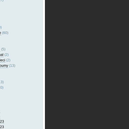
7)
)
e
(60)
l
(5)
nal
(2)
ieci
(2)
lbumy
(13)
13)
0)
5
4
023
023