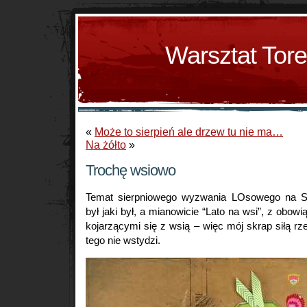
Warsztat Tor
«
Może to sierpień ale drzew tu nie ma…
Na żółto
»
Trochę wsiowo
Temat sierpniowego wyzwania LOsowego na S
był jaki był, a mianowicie “Lato na wsi”, z obo
kojarzącymi się z wsią – więc mój skrap siłą rze
tego nie wstydzi.