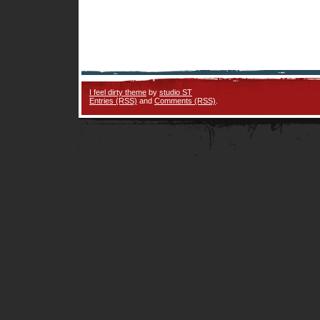
I feel dirty theme
by
studio ST
Entries (RSS)
and
Comments (RSS)
.