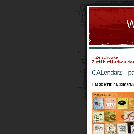
W
«
Ze schowka
Zuzki buźki edycja d
CALendarz – pa
Październik na pomarańc