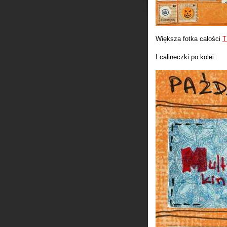
Większa fotka całości
T
I calineczki po kolei: