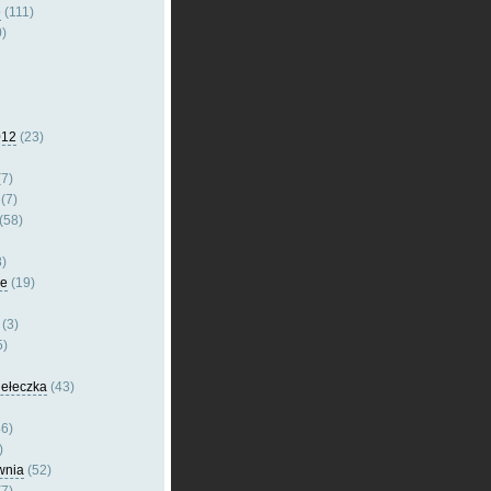
e
(111)
)
012
(23)
7)
(7)
(58)
)
le
(19)
(3)
5)
dełeczka
(43)
6)
)
wnia
(52)