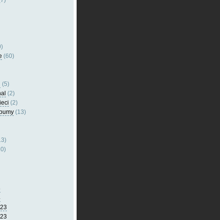
7)
)
e
(60)
l
(5)
nal
(2)
ieci
(2)
lbumy
(13)
13)
0)
5
4
023
023