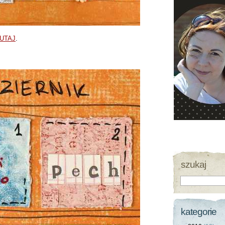
UTAJ
.
szukaj
kategorie