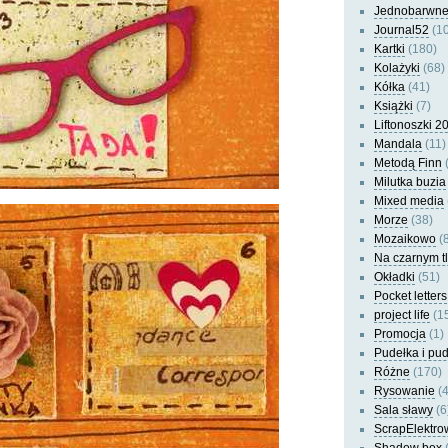
Jednobarwn
Journal52
(10
Kartki
(180)
Kolażyki
(68)
Kółka
(41)
Książki
(7)
Liftonoszki 2
Mandala
(11)
Metodą Finn
(
Milutka buzia
Mixed media
Morze
(38)
Mozaikowo
(8
Na czarnym t
Okładki
(51)
Pocket letters
project life
(1
Promocja
(1)
Pudełka i pu
Różne
(170)
Rysowanie
(4
Sala sławy
(6
ScrapElektro