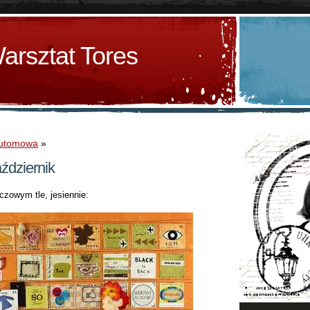
arsztat Tores
wutomowa
»
ździernik
zowym tle, jesiennie: