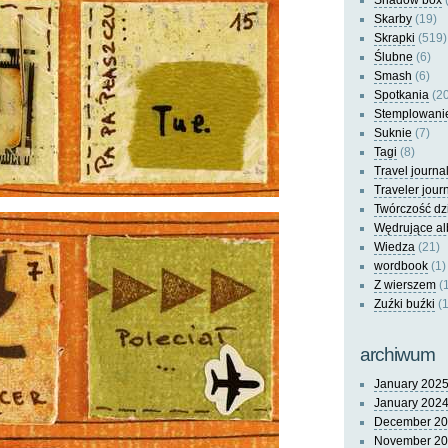
Shadow box
(
Skarby
(19)
Skrapki
(519)
Ślubne
(6)
Smash
(6)
Spotkania
(20
Stemplowani
Suknie
(7)
Tagi
(8)
Travel journa
Traveler jour
Twórczość dz
Wędrujące a
Wiedza
(21)
wordbook
(1)
Z wierszem
(
Zuźki buźki
(1
archiwum
January 202
January 202
December 2
November 2