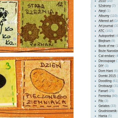
2010
(10)
52strony
(7)
Akryl
(1)
Albumy
(110)
Altered art
(1
Art journal
(3
ATC
(102)
Autoportret
(4
Blejtram
(9)
Book of me
(1
Boże Narodz
Cal-endarz
(4
Decoupage
(
DIY
(3)
Dom Hani
(6)
Domki 2015
(
Doodling
(61
Drobiazgi
(31
Fanart
(25)
Feminka
(80)
Filc
(3)
Gelatos
(33)
Grudniownik
Hania
(5)