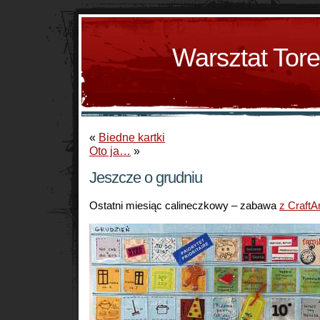
Warsztat Tor
«
Biedne kartki
Oto ja…
»
Jeszcze o grudniu
Ostatni miesiąc calineczkowy – zabawa
z CraftA