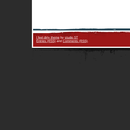
I feel dirty theme
by
studio ST
Entries (RSS)
and
Comments (RSS)
.