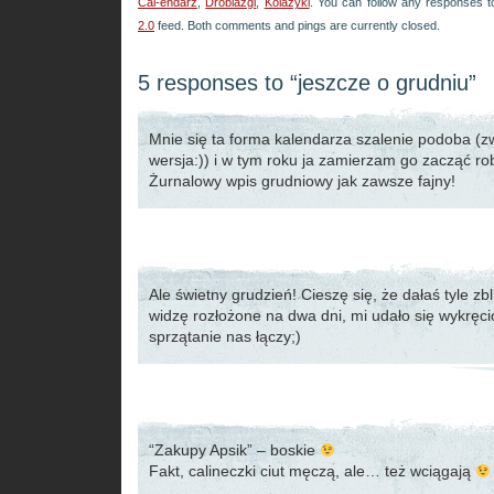
Cal-endarz
,
Drobiazgi
,
Kolażyki
. You can follow any responses t
2.0
feed. Both comments and pings are currently closed.
5 responses to “jeszcze o grudniu”
Mnie się ta forma kalendarza szalenie podoba (z
wersja:)) i w tym roku ja zamierzam go zacząć rob
Żurnalowy wpis grudniowy jak zawsze fajny!
Ale świetny grudzień! Cieszę się, że dałaś tyle zb
widzę rozłożone na dwa dni, mi udało się wykręcić
sprzątanie nas łączy;)
“Zakupy Apsik” – boskie
Fakt, calineczki ciut męczą, ale… też wciągają