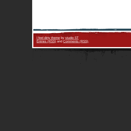
I feel dirty theme
by
studio ST
Entries (RSS)
and
Comments (RSS)
.