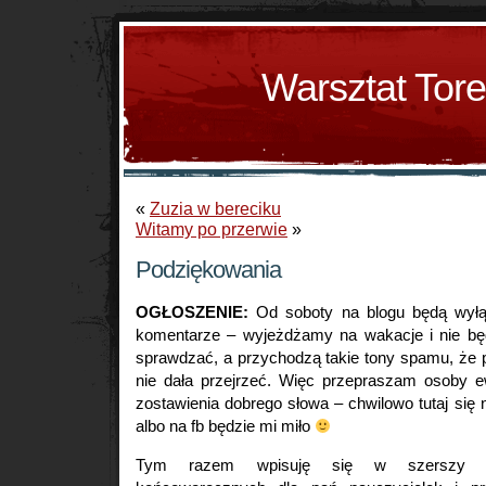
Warsztat Tor
«
Zuzia w bereciku
Witamy po przerwie
»
Podziękowania
OGŁOSZENIE:
Od soboty na blogu będą wyłą
komentarze – wyjeżdżamy na wakacje i nie bę
sprawdzać, a przychodzą takie tony spamu, że p
nie dała przejrzeć. Więc przepraszam osoby e
zostawienia dobrego słowa – chwilowo tutaj się n
albo na fb będzie mi miło
Tym razem wpisuję się w szerszy tr