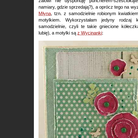
żalowi nie dysponuję puncherem-sześciok
namiary, gdzie sprzedają?), a oprócz tego na w
Młyna
, tzn. z samodzielnie robionym kwiatkie
motylkiem. Wykorzystałam jedyny rodzaj kw
samodzielnie, czyli te takie gniecione kółecz
lubię), a motylki są
z Wycinanki
: