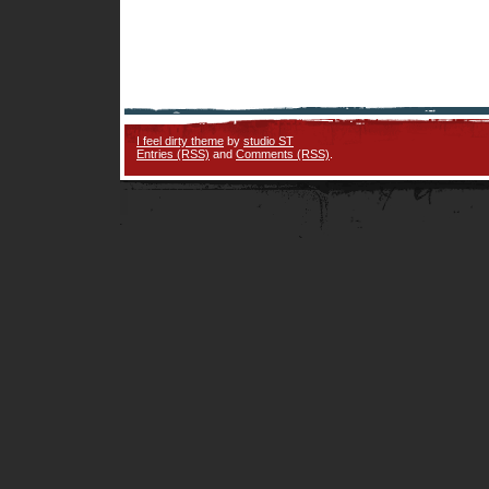
I feel dirty theme
by
studio ST
Entries (RSS)
and
Comments (RSS)
.