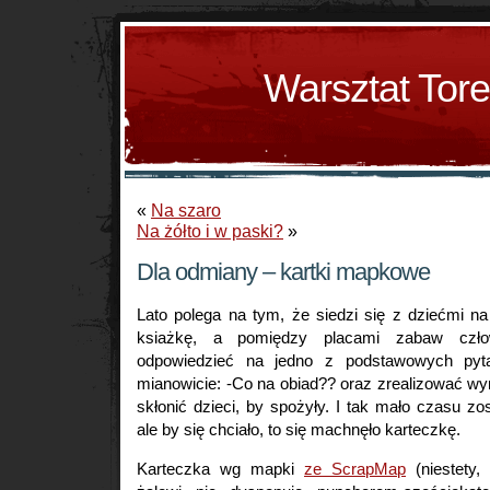
Warsztat Tor
«
Na szaro
Na żółto i w paski?
»
Dla odmiany – kartki mapkowe
Lato polega na tym, że siedzi się z dziećmi n
ksiażkę, a pomiędzy placami zabaw czło
odpowiedzieć na jedno z podstawowych pyta
mianowicie: -Co na obiad?? oraz zrealizować w
skłonić dzieci, by spożyły. I tak mało czasu zo
ale by się chciało, to się machnęło karteczkę.
Karteczka wg mapki
ze ScrapMap
(niestety