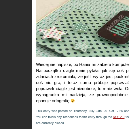
Więcej nie napiszę, bo Hania mi zabiera komputer
Na początku ciągle mnie pytała, jak się coś p
zdaniach zrozumiała, że jeśli wyraz jest podkre
coś nie gra, i teraz sama próbuje poprawia
poprawek ciągle jest niedobrze, to mnie woła. 
wynagradza mi nadzieja, że prawdopodobnie
opanuje ortografię
This entry was posted on Thursday, July 24th, 2014 at 17:56 and
You can follow any responses to this entry through the
RSS 2.0
fe
are currently closed.