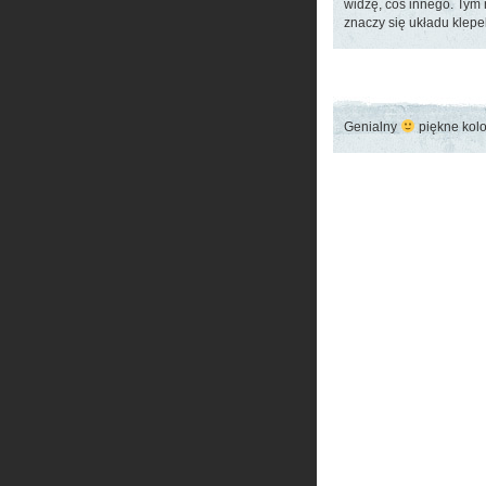
widzę, coś innego. Tym 
znaczy się układu klep
Genialny
piękne kolor