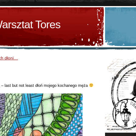
arsztat Tores
ch dłoni…
ą – last but not least dłoń mojego kochanego męża