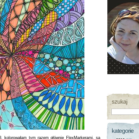
szukaj
kategorie
, kolorowałam tym razem głównie FlexMarkerami, są