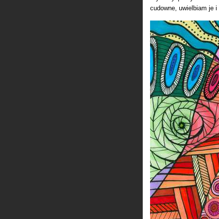
cudowne, uwielbiam je i