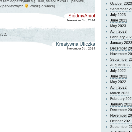
razem dopatrzyłam się DNA, sałatki z kiwi i…parkietu,
October 2023
ek parkietowych
Proszę o więcej.
September 2
July 2023
SiódmyAnioł
June 2023
November 3rd, 2014
May 2023
April 2023
y :).
February 202
January 202
Kreatywna Uliczka
December 2
November 5th, 2014
November 2
September 2
August 2022
July 2022
June 2022
May 2022
April 2022
March 2022
February 202
January 202
December 2
November 2
October 2021
September 2