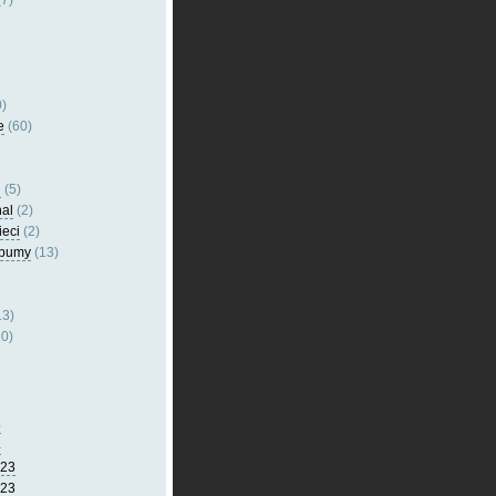
7)
)
e
(60)
l
(5)
nal
(2)
ieci
(2)
lbumy
(13)
13)
0)
5
4
023
023