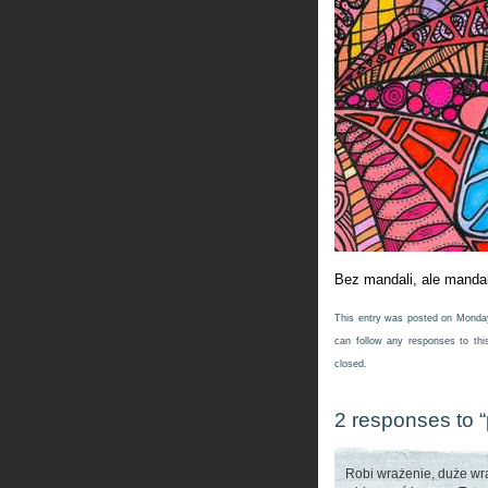
Bez mandali, ale manda
This entry was posted on Monday
can follow any responses to thi
closed.
2 responses to 
Robi wrażenie, duże wr