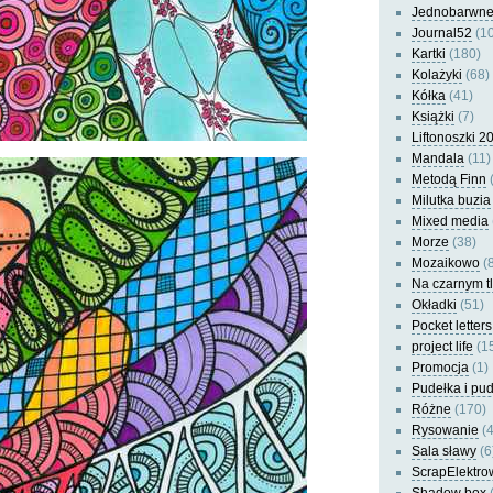
Jednobarwn
Journal52
(10
Kartki
(180)
Kolażyki
(68)
Kółka
(41)
Książki
(7)
Liftonoszki 2
Mandala
(11)
Metodą Finn
(
Milutka buzia
Mixed media
Morze
(38)
Mozaikowo
(8
Na czarnym t
Okładki
(51)
Pocket letters
project life
(1
Promocja
(1)
Pudełka i pu
Różne
(170)
Rysowanie
(4
Sala sławy
(6
ScrapElektro