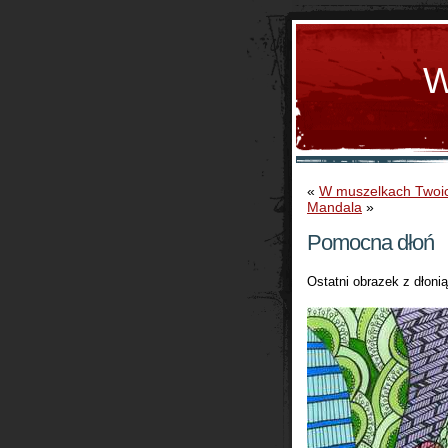
W
«
W muszelkach Twoi
Mandala
»
Pomocna dłoń
Ostatni obrazek z dłoni