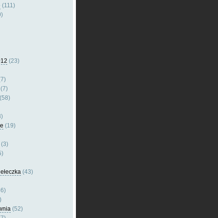
e
(111)
)
012
(23)
7)
(7)
(58)
)
le
(19)
(3)
5)
dełeczka
(43)
6)
)
wnia
(52)