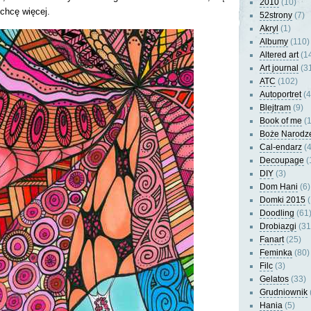
2010
(10)
 chcę więcej.
52strony
(7)
Akryl
(1)
Albumy
(110)
Altered art
(1
Art journal
(3
ATC
(102)
Autoportret
(4
Blejtram
(9)
Book of me
(1
Boże Narodz
Cal-endarz
(4
Decoupage
(
DIY
(3)
Dom Hani
(6)
Domki 2015
(
Doodling
(61
Drobiazgi
(31
Fanart
(25)
Feminka
(80)
Filc
(3)
Gelatos
(33)
Grudniownik
Hania
(5)