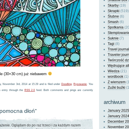
Shadow box
(
Skarby
(19)
Skrapki
(519)
Ślubne
(6)
Smash
(6)
Spotkania
(20
Stemplowani
Suknie
(7)
Tagi
(8)
Travel journa
Traveler jour
Twórczość dz
Wędrujące a
Wiedza
(21)
le (30×30 cm) już niebawem
wordbook
(1)
Z wierszem
(
, November 3rd, 2014 at 15:29 and is filed under
Doodling
,
Rysowanie
. You
Zuźki buźki
(1
s entry through the
RSS 2.0
feed. Both comments and pings are currently
archiwum
“pomocna dłoń”
January 202
January 202
December 2
ażenie. Oglądam do po raz trzeci i za każdym razem
November 2