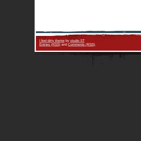
I feel dirty theme
by
studio ST
Entries (RSS)
and
Comments (RSS)
.