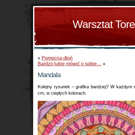
Warsztat Tor
«
Pomocna dłoń
Bardzo lubię mówić o sobie…
»
Mandala
Kolejny rysunek – grafika bardziej? W każdym 
cm, w ciepłych kolorach.