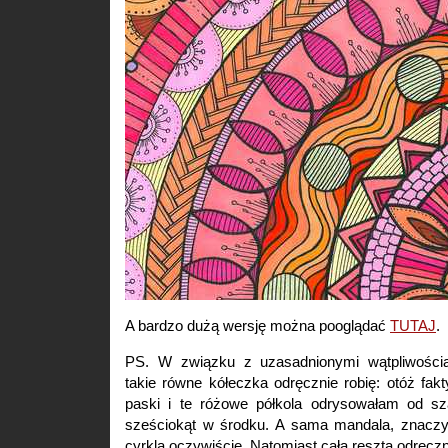
A bardzo dużą wersję można pooglądać
TUTAJ
.
PS. W związku z uzasadnionymi wątpliwościa
takie równe kółeczka odręcznie robię: otóż fak
paski i te różowe półkola odrysowałam od sz
sześciokąt w środku. A sama mandala, znaczy
cyrkla oczywiście. Natomiast cała reszta odręczn