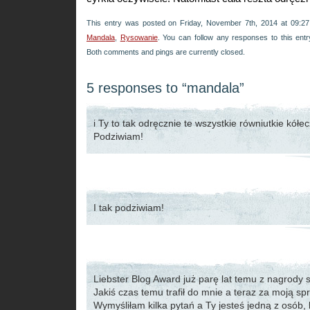
This entry was posted on Friday, November 7th, 2014 at 09:27
Mandala
,
Rysowanie
. You can follow any responses to this ent
Both comments and pings are currently closed.
5 responses to “mandala”
i Ty to tak odręcznie te wszystkie równiutkie kółe
Podziwiam!
I tak podziwiam!
Liebster Blog Award już parę lat temu z nagrody s
Jakiś czas temu trafił do mnie a teraz za moją sp
Wymyśliłam kilka pytań a Ty jesteś jedną z osób,