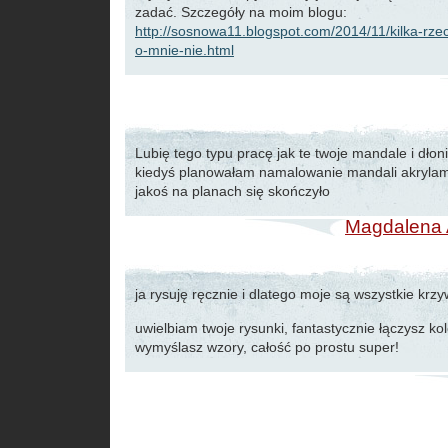
zadać. Szczegóły na moim blogu:
http://sosnowa11.blogspot.com/2014/11/kilka-rze
o-mnie-nie.html
Lubię tego typu pracę jak te twoje mandale i dło
kiedyś planowałam namalowanie mandali akrylam
jakoś na planach się skończyło
Magdalena 
ja rysuję ręcznie i dlatego moje są wszystkie krz
uwielbiam twoje rysunki, fantastycznie łączysz kol
wymyślasz wzory, całość po prostu super!