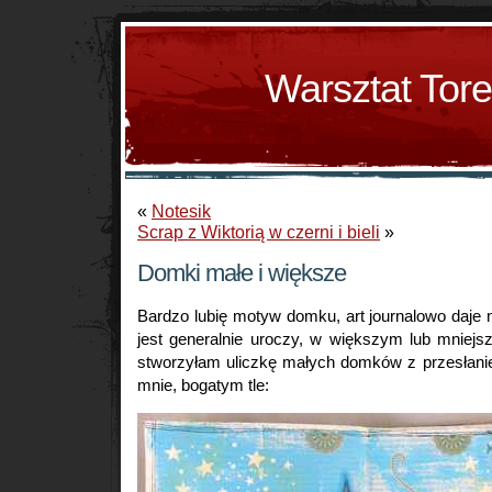
Warsztat Tor
«
Notesik
Scrap z Wiktorią w czerni i bieli
»
Domki małe i większe
Bardzo lubię motyw domku, art journalowo daje
jest generalnie uroczy, w większym lub mniejs
stworzyłam uliczkę małych domków z przesłanie
mnie, bogatym tle: