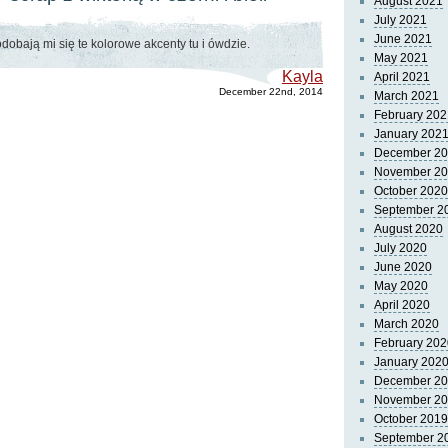
August 2021
July 2021
June 2021
dobają mi się te kolorowe akcenty tu i ówdzie.
May 2021
Kayla
April 2021
December 22nd, 2014
March 2021
February 202
January 202
December 2
November 2
October 2020
September 2
August 2020
July 2020
June 2020
May 2020
April 2020
March 2020
February 202
January 202
December 2
November 2
October 2019
September 2