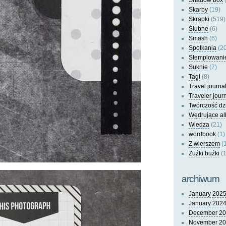
Shadow box
(
Skarby
(19)
Skrapki
(519)
Ślubne
(6)
Smash
(6)
Spotkania
(20
Stemplowani
Suknie
(7)
Tagi
(8)
Travel journa
Traveler jour
Twórczość dz
Wędrujące a
Wiedza
(21)
wordbook
(1)
Z wierszem
(
Zuźki buźki
(1
archiwum
January 202
January 202
December 2
November 2