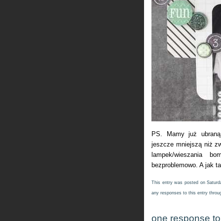
PS. Mamy już ubraną 
jeszcze mniejszą niż zw
lampek/wieszania bo
bezproblemowo. A jak 
This entry was posted on Saturd
any responses to this entry thro
one response to “