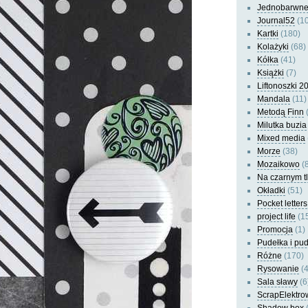
Jednobarwn
Journal52
(10
Kartki
(180)
Kolażyki
(68)
Kółka
(41)
Książki
(7)
Liftonoszki 2
Mandala
(11)
Metodą Finn
(
Milutka buzia
Mixed media
Morze
(38)
Mozaikowo
(8
Na czarnym t
Okładki
(51)
Pocket letters
project life
(1
Promocja
(1)
Pudełka i pu
Różne
(170)
Rysowanie
(4
Sala sławy
(6
ScrapElektro