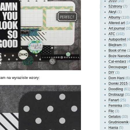
2010
(10)
52strony
(7)
Akryl
(1)
Albumy
(110)
Altered art
(1
Art journal
(3
ATC
(102)
Autoportret
(4
Blejtram
(9)
Book of me
(1
Boże Narodz
Cal-endarz
(4
Decoupage
(
DIY
(3)
łam na wyraziste wzory:
Dom Hani
(6)
Domki 2015
(
Doodling
(61
Drobiazgi
(31
Fanart
(25)
Feminka
(80)
Filc
(3)
Gelatos
(33)
Grudniownik
Hania
(5)