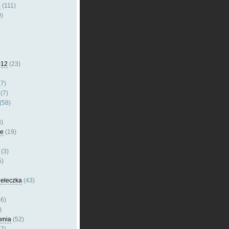
e
(111)
)
012
(23)
7)
(7)
(58)
)
le
(19)
(3)
5)
dełeczka
(43)
6)
)
wnia
(52)