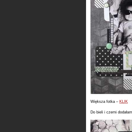
Większa fotka –
KLIK
Do bieli i czerni dodała