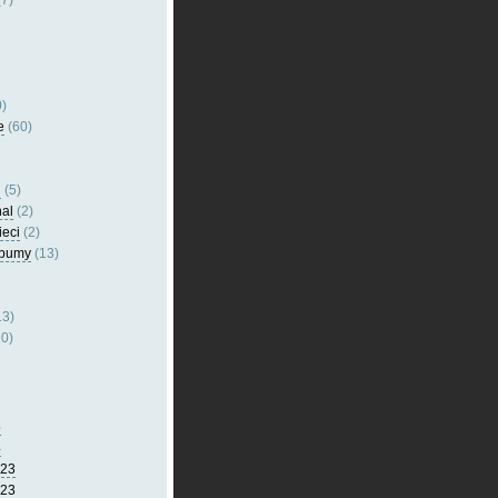
7)
)
e
(60)
l
(5)
nal
(2)
ieci
(2)
lbumy
(13)
13)
0)
5
4
023
023