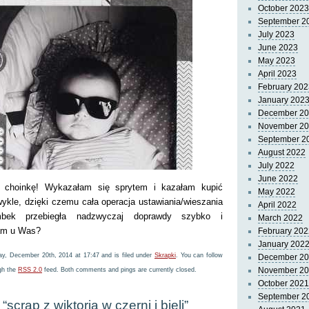
October 2023
September 2
July 2023
June 2023
May 2023
April 2023
February 202
January 202
December 2
November 2
September 2
August 2022
July 2022
June 2022
choinkę! Wykazałam się sprytem i kazałam kupić
May 2022
ykle, dzięki czemu cała operacja ustawiania/wieszania
April 2022
mbek przebiegła nadzwyczaj doprawdy szybko i
March 2022
tam u Was?
February 202
January 202
ay, December 20th, 2014 at 17:47 and is filed under
Skrapki
. You can follow
December 2
November 2
ugh the
RSS 2.0
feed. Both comments and pings are currently closed.
October 2021
September 2
scrap z wiktorią w czerni i bieli”