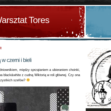
arsztat Tores
ze
w czerni i bieli
dniownikiem, między sprzątaniem a ubieraniem choinki,
a black&white z cudną Wiktorią w roli głównej. Czy ona
szystkich szefów?