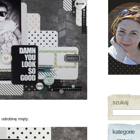
szukaj
m odrobinę mięty:
kategorie