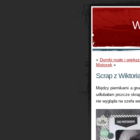
W
«
Domki małe i więks
Motorek
»
Scrap z Wiktorią 
Między piernikami a gru
udłubałam jeszcze skrap
nie wygląda na szefa w