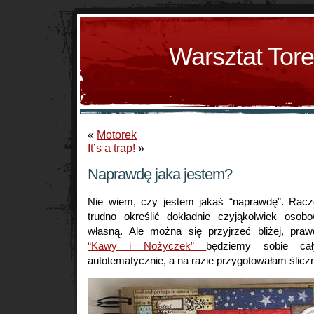
Warsztat Tor
«
Motorek
It’s a trap!
»
Naprawdę jaka jestem?
Nie wiem, czy jestem jakaś “naprawdę”. Racz
trudno określić dokładnie czyjąkolwiek osob
własną. Ale można się przyjrzeć bliżej, pra
“Kawy i Nożyczek”
będziemy sobie cał
autotematycznie, a na razie przygotowałam ślicz