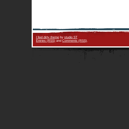
I feel dirty theme
by
studio ST
Entries (RSS)
and
Comments (RSS)
.