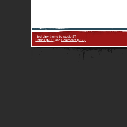
I feel dirty theme
by
studio ST
Entries (RSS)
and
Comments (RSS)
.