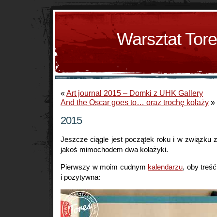
Warsztat Tor
«
Art journal 2015 – Domki z UHK Gallery
And the Oscar goes to… oraz trochę kolaży
»
2015
Jeszcze ciągle jest początek roku i w związku 
jakoś mimochodem dwa kolażyki.
Pierwszy w moim cudnym
kalendarzu
, oby treś
i pozytywna: