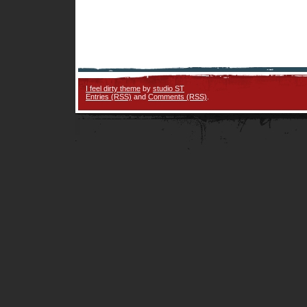
I feel dirty theme
by
studio ST
Entries (RSS)
and
Comments (RSS)
.