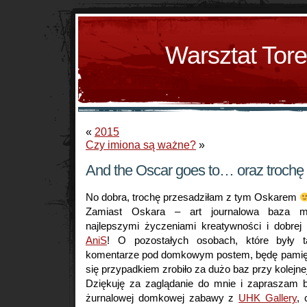
Warsztat Tor
«
2015
Czy imiona są ważne?
»
And the Oscar goes to… oraz trochę
No dobra, trochę przesadziłam z tym Oskarem
Zamiast Oskara – art journalowa baza m
najlepszymi życzeniami kreatywności i dobrej
AniS
! O pozostałych osobach, które były t
komentarze pod domkowym postem, będę pamięt
się przypadkiem zrobiło za dużo baz przy kolejne
Dziękuję za zaglądanie do mnie i zapraszam 
żurnalowej domkowej zabawy z
UHK Gallery
, 