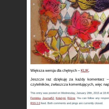
Większa wersja dla chętnych –
KLIK
.
Jeszcze raz dziękuję za każdy komentarz –
czytelników, zwłaszcza komentujących, więc n
This entry was posted on Wednesday, January 28th, 2015 at 18:49 
Feminka
,
Journal52
,
Kolażyki
,
Różne
. You can follow any respon
RSS 2.0
feed. Both comments and pings are currently closed.