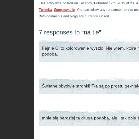
This entry was posted on Tuesday, February 17th, 2015 at 23:34 
Feminka
,
Stemplowanie
. You can follow any responses to this en
Both comments and pings are currently closed.
7 responses to “na tle”
Fajnie Ci to kolorowanie wyszło. Nie wiem, która m
podoba.
Świetne obydwie stronki! Tła są po prostu ge-nial-
mnie się bardziej ta druga podoba, ale i tak obie 