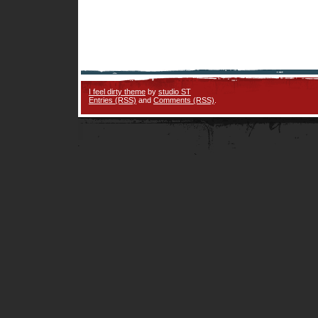
I feel dirty theme
by
studio ST
Entries (RSS)
and
Comments (RSS)
.