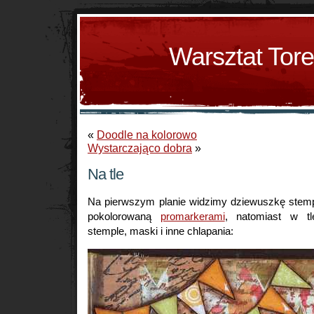
Warsztat Tor
«
Doodle na kolorowo
Wystarczająco dobra
»
Na tle
Na pierwszym planie widzimy dziewuszkę stemp
pokolorowaną
promarkerami
, natomiast w tl
stemple, maski i inne chlapania: